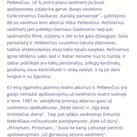
Petkevičius. Už šį antro plano vaidmenį jis buvo
apdovanotas sidabrine gerve. Buvęs sovietinis
funkcionierius Daubaras „Karalių pamainoje“ – jubiliejinis
80-sis vaidmuo kine aktoriui Vidui Petkevičiui. Režisierius
vaidmenį jam patikėjo Dainiaus Gavenonio, taip pat
vaidinančio filme, siūlymu ir dėl to be galo džiaugiasi. Savo
personažą V. Petkevičius suvaidino tobulai įtikinamai,
taikliai atskleisdamas visas tokio tipažo savybes. Režisierius
Ignas Miškinis sako, kad ir dabar nesame nuo to nutolę, ir
dabar politikoje yra tokių personalijų, pilkųjų kardinolų,
įpratusių visus kontroliuoti ir viską valdyti, ir tą jie daro
lengvai ir su šypsena.
67-erių ilgametis Jaunimo teatro aktorius V. Petkevičius yra
gavęs nemažai apdovanojimų už vaidmenis teatro scenoje
ir kine. 1987 m. valstybinę premiją aktorius gavo už
vaidmenis spektakliuose „Dėdė Vania“ ir „Ilga kaip
šimtmečiai diena“. Taip pat ryškūs vaidmenys Eimunto
Nekrošiaus režisuotuose pastatymuose „Katė už durų“,
„Pirosmani, Pirosmani…“ buvo ne kartą Lietuvoje įvertinti
apdovanojimais „Už geriausią sezono vaidmenį“.