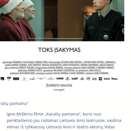
ralių pamaina“
Igno Miškinio filme „Karalių pamaina“, kuris nuo
penktadienio jau rodomas Lietuvos kino teatruose, vaidina
vienas iš ryškiausių Lietuvos kino ir teatro aktorių Vidas