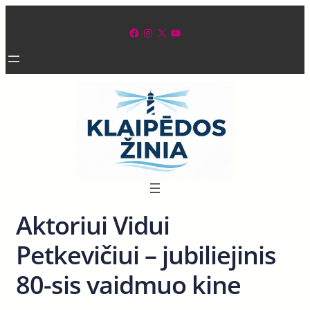
Eiti
prie
Facebook
Instagram
X
YouTube
turinio
Aktoriui Vidui
Petkevičiui – jubiliejinis
80-sis vaidmuo kine