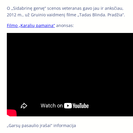
O „Sidabrinę gervę“ scenos veteranas gavo jau ir anksčiau,
2012 m., už Gruinio vaidmenį filme „Tadas Blinda. Pradžia“.
Filmo „Karalių pamaina“
anonsas:
„Garsų pasaulio įrašai“ informacija