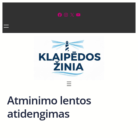
Eiti
prie
Facebook
Instagram
X
YouTube
turinio
Atminimo lentos
atidengimas