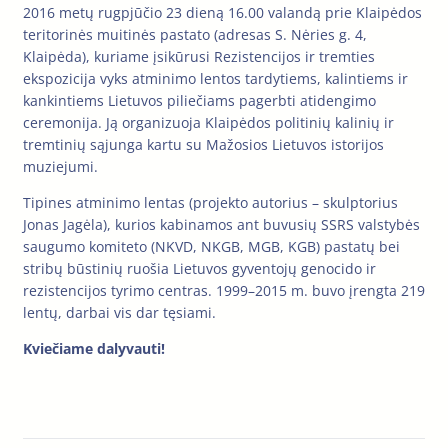
2016 metų rugpjūčio 23 dieną 16.00 valandą prie Klaipėdos
teritorinės muitinės pastato (adresas S. Nėries g. 4,
Klaipėda), kuriame įsikūrusi Rezistencijos ir tremties
ekspozicija vyks atminimo lentos tardytiems, kalintiems ir
kankintiems Lietuvos piliečiams pagerbti atidengimo
ceremonija. Ją organizuoja Klaipėdos politinių kalinių ir
tremtinių sąjunga kartu su Mažosios Lietuvos istorijos
muziejumi.
Tipines atminimo lentas (projekto autorius – skulptorius
Jonas Jagėla), kurios kabinamos ant buvusių SSRS valstybės
saugumo komiteto (NKVD, NKGB, MGB, KGB) pastatų bei
stribų būstinių ruošia Lietuvos gyventojų genocido ir
rezistencijos tyrimo centras. 1999–2015 m. buvo įrengta 219
lentų, darbai vis dar tęsiami.
Kviečiame dalyvauti!