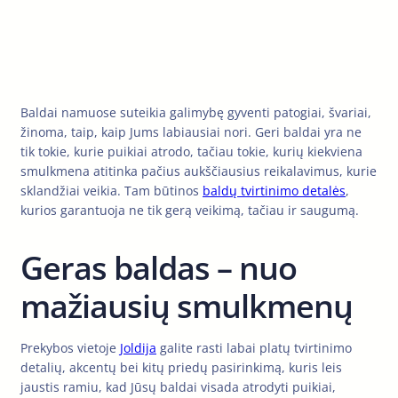
Baldai namuose suteikia galimybę gyventi patogiai, švariai,
žinoma, taip, kaip Jums labiausiai nori. Geri baldai yra ne
tik tokie, kurie puikiai atrodo, tačiau tokie, kurių kiekviena
smulkmena atitinka pačius aukščiausius reikalavimus, kurie
sklandžiai veikia. Tam būtinos
baldų tvirtinimo detalės
,
kurios garantuoja ne tik gerą veikimą, tačiau ir saugumą.
Geras baldas – nuo
mažiausių smulkmenų
Prekybos vietoje
Joldija
galite rasti labai platų tvirtinimo
detalių, akcentų bei kitų priedų pasirinkimą, kuris leis
jaustis ramiu, kad Jūsų baldai visada atrodyti puikiai,