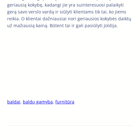
geriausią kokybę, kadangi jie yra suinteresuosi palaikyti
gerą savo verslo vardą ir siūlyti klientams tik tai, ko jiems
reikia. O klientai dažniausiai nori geriausios kokybės daiktų
už mažiausią kainą. Būtent tai ir gali pasiūlyti Joldija.
baldai
, 
baldų gamyba
, 
furnitūra