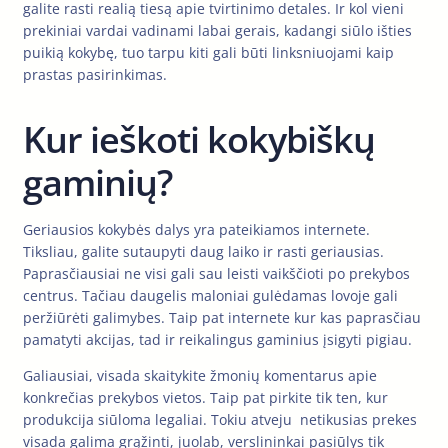
galite rasti realią tiesą apie tvirtinimo detales. Ir kol vieni
prekiniai vardai vadinami labai gerais, kadangi siūlo išties
puikią kokybę, tuo tarpu kiti gali būti linksniuojami kaip
prastas pasirinkimas.
Kur ieškoti kokybiškų
gaminių?
Geriausios kokybės dalys yra pateikiamos internete.
Tiksliau, galite sutaupyti daug laiko ir rasti geriausias.
Paprasčiausiai ne visi gali sau leisti vaikščioti po prekybos
centrus. Tačiau daugelis maloniai gulėdamas lovoje gali
peržiūrėti galimybes. Taip pat internete kur kas paprasčiau
pamatyti akcijas, tad ir reikalingus gaminius įsigyti pigiau.
Galiausiai, visada skaitykite žmonių komentarus apie
konkrečias prekybos vietos. Taip pat pirkite tik ten, kur
produkcija siūloma legaliai. Tokiu atveju netikusias prekes
visada galima grąžinti, juolab, verslininkai pasiūlys tik