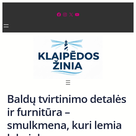
Eiti
prie
Facebook
Instagram
X
YouTube
turinio
Baldų tvirtinimo detalės
ir furnitūra –
smulkmena, kuri lemia