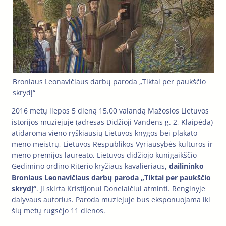
Broniaus Leonavičiaus darbų paroda „Tiktai per paukščio
skrydį“
2016 metų liepos 5 dieną 15.00 valandą Mažosios Lietuvos
istorijos muziejuje (adresas Didžioji Vandens g. 2, Klaipėda)
atidaroma vieno ryškiausių Lietuvos knygos bei plakato
meno meistrų, Lietuvos Respublikos Vyriausybės kultūros ir
meno premijos laureato, Lietuvos didžiojo kunigaikščio
Gedimino ordino Riterio kryžiaus kavalieriaus,
dailininko
Broniaus Leonavičiaus darbų paroda „Tiktai per paukščio
skrydį“
. Ji skirta Kristijonui Donelaičiui atminti. Renginyje
dalyvaus autorius. Paroda muziejuje bus eksponuojama iki
šių metų rugsėjo 11 dienos.