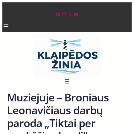
Eiti
prie
Facebook
Instagram
X
YouTube
turinio
Muziejuje – Broniaus
Leonavičiaus darbų
paroda „Tiktai per