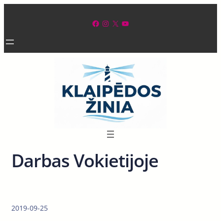
Eiti
prie
Facebook
Instagram
X
YouTube
turinio
Darbas Vokietijoje
2019-09-25