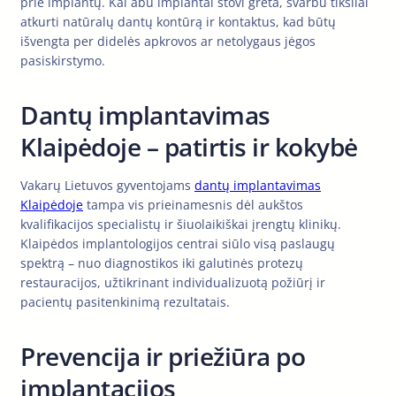
prie implantų. Kai abu implantai stovi greta, svarbu tiksliai
atkurti natūralų dantų kontūrą ir kontaktus, kad būtų
išvengta per didelės apkrovos ar netolygaus jėgos
pasiskirstymo.
Dantų implantavimas
Klaipėdoje – patirtis ir kokybė
Vakarų Lietuvos gyventojams
dantų implantavimas
Klaipėdoje
tampa vis prieinamesnis dėl aukštos
kvalifikacijos specialistų ir šiuolaikiškai įrengtų klinikų.
Klaipėdos implantologijos centrai siūlo visą paslaugų
spektrą – nuo diagnostikos iki galutinės protezų
restauracijos, užtikrinant individualizuotą požiūrį ir
pacientų pasitenkinimą rezultatais.
Prevencija ir priežiūra po
implantacijos