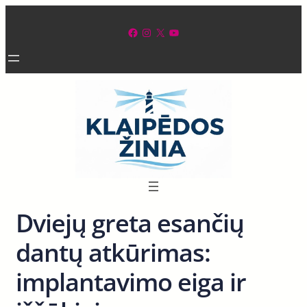
Eiti
prie
Facebook
Instagram
X
YouTube
turinio
Dviejų greta esančių
dantų atkūrimas:
implantavimo eiga ir