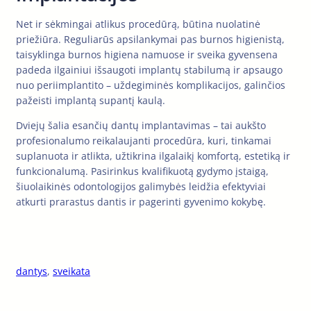
Net ir sėkmingai atlikus procedūrą, būtina nuolatinė
priežiūra. Reguliarūs apsilankymai pas burnos higienistą,
taisyklinga burnos higiena namuose ir sveika gyvensena
padeda ilgainiui išsaugoti implantų stabilumą ir apsaugo
nuo periimplantito – uždegiminės komplikacijos, galinčios
pažeisti implantą supantį kaulą.
Dviejų šalia esančių dantų implantavimas – tai aukšto
profesionalumo reikalaujanti procedūra, kuri, tinkamai
suplanuota ir atlikta, užtikrina ilgalaikį komfortą, estetiką ir
funkcionalumą. Pasirinkus kvalifikuotą gydymo įstaigą,
šiuolaikinės odontologijos galimybės leidžia efektyviai
atkurti prarastus dantis ir pagerinti gyvenimo kokybę.
dantys
, 
sveikata