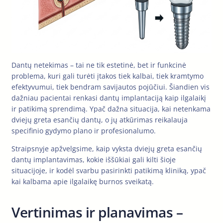
Dantų netekimas – tai ne tik estetinė, bet ir funkcinė
problema, kuri gali turėti įtakos tiek kalbai, tiek kramtymo
efektyvumui, tiek bendram savijautos pojūčiui. Šiandien vis
dažniau pacientai renkasi dantų implantaciją kaip ilgalaikį
ir patikimą sprendimą. Ypač dažna situacija, kai netenkama
dviejų greta esančių dantų, o jų atkūrimas reikalauja
specifinio gydymo plano ir profesionalumo.
Straipsnyje apžvelgsime, kaip vyksta dviejų greta esančių
dantų implantavimas, kokie iššūkiai gali kilti šioje
situacijoje, ir kodėl svarbu pasirinkti patikimą kliniką, ypač
kai kalbama apie ilgalaikę burnos sveikatą.
Vertinimas ir planavimas –