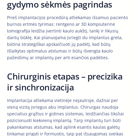
gydymo sėkmės pagrindas
Prieš implantacijos procedūrą atliekamas išsamus paciento
burnos ertmės tyrimas: rentgeno ar 3D kompiuterinė
tomografija leidžia įvertinti kaulo aukštį, tankį ir likusių
dantų būklę. Kai planuojama įsriegti du implantus greta,
būtina strategiškai apskaičiuoti jų padėtį, kad būtų
išlaikytas optimalus atstumas ir būtų išvengta kaulo
pažeidimų ar implantų per arti esančios padėties.
Chirurginis etapas – precizika
ir sinchronizacija
Implantacija atliekama vietinėje nejautroje, dažnai per
vieną vizitą įsriegus abu implantus. Chirurgas naudoja
specialius grąžtus ir gidines sistemas, leidžiančias tiksliai
pozicionuoti kiekvieną implantą. Tarp implantų turi būti
pakankamas atstumas, kad aplink esantis kaulas galėtų
tinkamai prigyti ir formuotis, taip pat išsaugomas sveikas