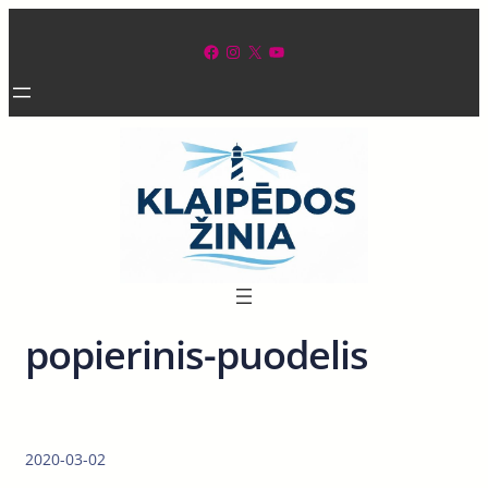
Eiti
prie
Facebook
Instagram
X
YouTube
turinio
popierinis-puodelis
2020-03-02