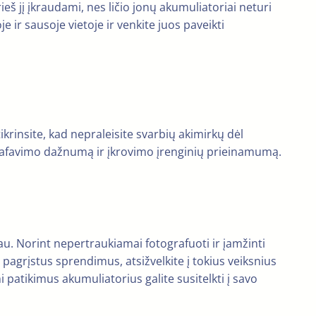
eš jį įkraudami, nes ličio jonų akumuliatoriai neturi
e ir sausoje vietoje ir venkite juos paveikti
krinsite, kad nepraleisite svarbių akimirkų dėl
otografavimo dažnumą ir įkrovimo įrenginių prieinamumą.
au. Norint nepertraukiamai fotografuoti ir įamžinti
pagrįstus sprendimus, atsižvelkite į tokius veiksnius
atikimus akumuliatorius galite susitelkti į savo