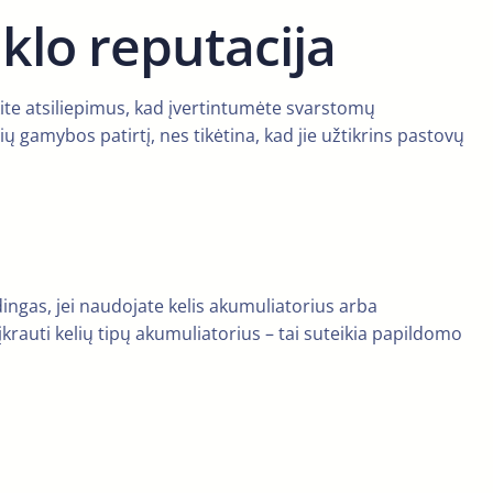
klo reputacija
kite atsiliepimus, kad įvertintumėte svarstomų
 gamybos patirtį, nes tikėtina, kad jie užtikrins pastovų
udingas, jei naudojate kelis akumuliatorius arba
 įkrauti kelių tipų akumuliatorius – tai suteikia papildomo