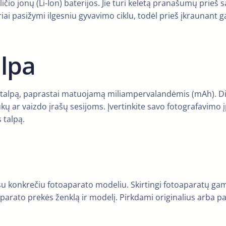
ičio jonų (Li-Ion) baterijos. Jie turi keletą pranašumų prieš 
oriai pasižymi ilgesniu gyvavimo ciklu, todėl prieš įkraunant
lpa
ų talpą, paprastai matuojamą miliampervalandėmis (mAh). Did
 ar vaizdo įrašų sesijoms. Įvertinkite savo fotografavimo įpr
 talpą.
mi su konkrečiu fotoaparato modeliu. Skirtingi fotoaparatų g
aparato prekės ženklą ir modelį. Pirkdami originalius arba pa