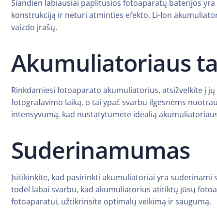
Šiandien labiausiai paplitusios fotoaparatų baterijos yra l
konstrukciją ir neturi atminties efekto. Li-Ion akumuliat
vaizdo įrašų.
Akumuliatoriaus ta
Rinkdamiesi fotoaparato akumuliatorius, atsižvelkite į j
fotografavimo laiką, o tai ypač svarbu ilgesnėms nuotraukų
intensyvumą, kad nustatytumėte idealią akumuliatoriaus
Suderinamumas
Įsitikinkite, kad pasirinkti akumuliatoriai yra suderina
todėl labai svarbu, kad akumuliatorius atitiktų jūsų foto
fotoaparatui, užtikrinsite optimalų veikimą ir saugumą.