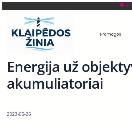
Facebook
Instagram
X
Eiti
prie
turinio
Pramogos
Energija už objekty
akumuliatoriai
2023-05-26