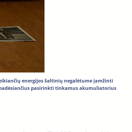
eikiančių energijos šaltinių negalėtume įamžinti
padėsiančius pasirinkti tinkamus akumuliatorius