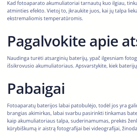
Kad fotoaparato akumuliatoriai tarnautų kuo ilgiau, tinkam
atminties efekto. Vietoj to, įkraukite juos, kai jų talpa l
ekstremaliomis temperatūromis.
Pagalvokite apie at
Naudinga turėti atsarginių baterijų, ypač ilgesniam fotog
išsikrovusio akumuliatoriaus. Apsvarstykite, kiek baterij
Pabaigai
Fotoaparatų baterijos labai patobulėjo, todėl jos yra ga
brangias akimirkas, labai svarbu pasirinkti tinkamas bat
kaip akumuliatoriaus talpa, suderinamumas, prekės ženkl
kūrybiškumą ir aistrą fotografijai bei videografijai, žino