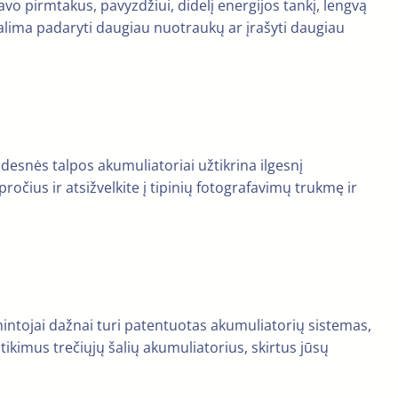
savo pirmtakus, pavyzdžiui, didelį energijos tankį, lengvą
 galima padaryti daugiau nuotraukų ar įrašyti daugiau
esnės talpos akumuliatoriai užtikrina ilgesnį
očius ir atsižvelkite į tipinių fotografavimų trukmę ir
amintojai dažnai turi patentuotas akumuliatorių sistemas,
tikimus trečiųjų šalių akumuliatorius, skirtus jūsų