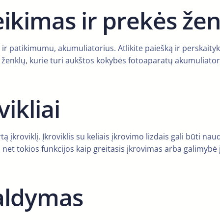
ikimas ir prekės žen
ir patikimumu, akumuliatorius. Atlikite paiešką ir perskaity
ženklų, kurie turi aukštos kokybės fotoaparatų akumuliatorių
ikliai
įkroviklį. Įkroviklis su keliais įkrovimo lizdais gali būti na
ra net tokios funkcijos kaip greitasis įkrovimas arba galimybė
aldymas