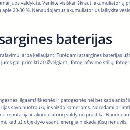
ai juos valdykite. Venkite visiškai iškrauti akumuliatorių pri
ieka apie 20-30 %. Nenaudojamus akumuliatorius laikykite vėsioj
sargines baterijas
rafavimui arba keliaujant. Turėdami atsargines baterijas užti
ų jums gali prireikti atsižvelgiant į fotografavimo stilių, f
lingesnės, ilgaamžiškesnės ir patogesnės nei bet kada anksči
erijas savo nuotraukų ir vaizdo kameroms. Norėdami priimti 
o reputacija ir akumuliatorių valdymo praktika. Naudodami p
dami, kad už objektyvo esanti energija niekada jūsų nenuvils.