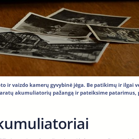
ir vaizdo kamerų gyvybinė jėga. Be patikimų ir ilgai v
aratų akumuliatorių pažangą ir pateiksime patarimus, 
akumuliatoriai