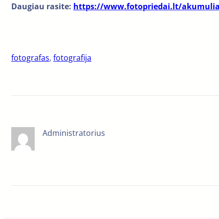
Daugiau rasite:
https://www.fotopriedai.lt/akumulia
fotografas
, 
fotografija
Administratorius