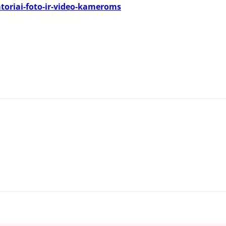
toriai-foto-ir-video-kameroms