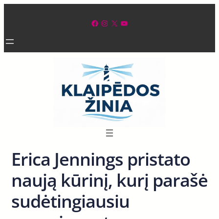
Eiti
prie
Facebook
Instagram
X
YouTube
turinio
Erica Jennings pristato
naują kūrinį, kurį parašė
sudėtingiausiu