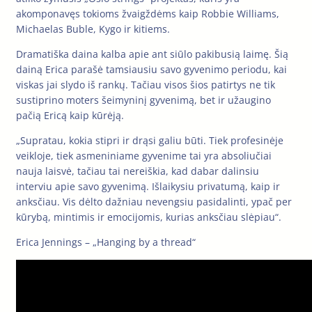
akomponavęs tokioms žvaigždėms kaip Robbie Williams,
Michaelas Buble, Kygo ir kitiems.
Dramatiška daina kalba apie ant siūlo pakibusią laimę. Šią
dainą Erica parašė tamsiausiu savo gyvenimo periodu, kai
viskas jai slydo iš rankų. Tačiau visos šios patirtys ne tik
sustiprino moters šeimyninį gyvenimą, bet ir užaugino
pačią Ericą kaip kūrėją.
„Supratau, kokia stipri ir drąsi galiu būti. Tiek profesinėje
veikloje, tiek asmeniniame gyvenime tai yra absoliučiai
nauja laisvė, tačiau tai nereiškia, kad dabar dalinsiu
interviu apie savo gyvenimą. Išlaikysiu privatumą, kaip ir
anksčiau. Vis dėlto dažniau nevengsiu pasidalinti, ypač per
kūrybą, mintimis ir emocijomis, kurias anksčiau slėpiau“.
Erica Jennings – „Hanging by a thread“