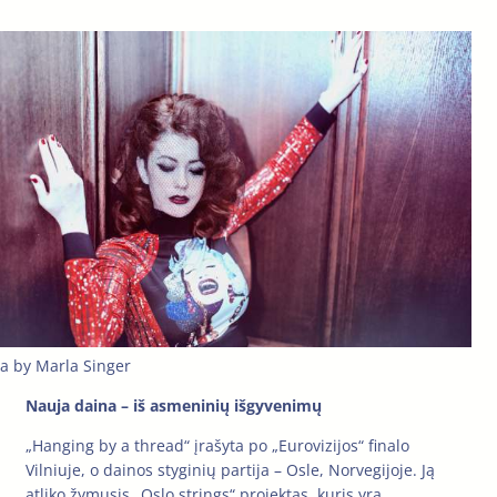
ca by Marla Singer
Nauja daina – iš asmeninių išgyvenimų
„Hanging by a thread“ įrašyta po „Eurovizijos“ finalo
Vilniuje, o dainos styginių partija – Osle, Norvegijoje. Ją
atliko žymusis „Oslo strings“ projektas, kuris yra