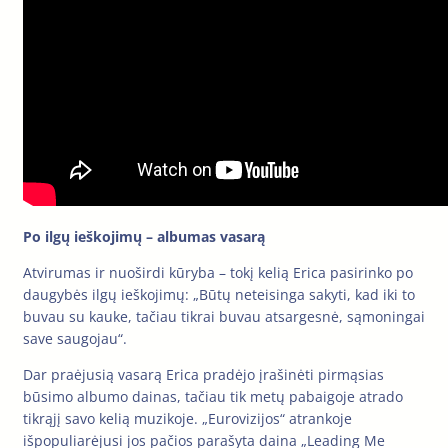
Po ilgų ieškojimų – albumas vasarą
Atvirumas ir nuoširdi kūryba – tokį kelią Erica pasirinko po
daugybės ilgų ieškojimų: „Būtų neteisinga sakyti, kad iki to
buvau su kauke, tačiau tikrai buvau atsargesnė, sąmoningai
save saugojau“.
Dar praėjusią vasarą Erica pradėjo įrašinėti pirmąsias
būsimo albumo dainas, tačiau tik metų pabaigoje atrado
tikrąjį savo kelią muzikoje. „Eurovizijos“ atrankoje
išpopuliarėjusi jos pačios parašyta daina „Leading Me