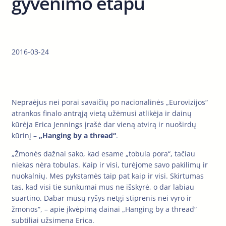
gyvenimo etapu
2016-03-24
Nepraėjus nei porai savaičių po nacionalinės „Eurovizijos“
atrankos finalo antrąją vietą užėmusi atlikėja ir dainų
kūrėja Erica Jennings įrašė dar vieną atvirą ir nuoširdų
kūrinį –
„Hanging by a thread“
.
„Žmonės dažnai sako, kad esame „tobula pora“, tačiau
niekas nėra tobulas. Kaip ir visi, turėjome savo pakilimų ir
nuokalnių. Mes pykstamės taip pat kaip ir visi. Skirtumas
tas, kad visi tie sunkumai mus ne išskyrė, o dar labiau
suartino. Dabar mūsų ryšys netgi stiprenis nei vyro ir
žmonos“, – apie įkvėpimą dainai „Hanging by a thread“
subtiliai užsimena Erica.