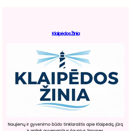
Klaipėdos Žinia
Naujienų ir gyvenimo būdo tinklaraštis apie Klaipėdą, jūrą
ir aplink gyvenančius šaunius žmones.