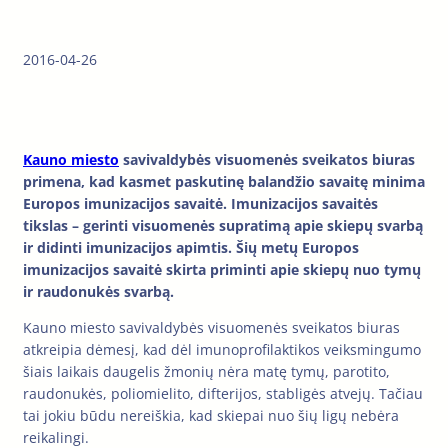
2016-04-26
Kauno miesto
savivaldybės visuomenės sveikatos biuras
primena, kad kasmet paskutinę balandžio savaitę minima
Europos imunizacijos savaitė. Imunizacijos savaitės
tikslas – gerinti visuomenės supratimą apie skiepų svarbą
ir didinti imunizacijos apimtis. Šių metų Europos
imunizacijos savaitė skirta priminti apie skiepų nuo tymų
ir raudonukės svarbą.
Kauno miesto savivaldybės visuomenės sveikatos biuras
atkreipia dėmesį, kad dėl imunoprofilaktikos veiksmingumo
šiais laikais daugelis žmonių nėra matę tymų, parotito,
raudonukės, poliomielito, difterijos, stabligės atvejų. Tačiau
tai jokiu būdu nereiškia, kad skiepai nuo šių ligų nebėra
reikalingi.