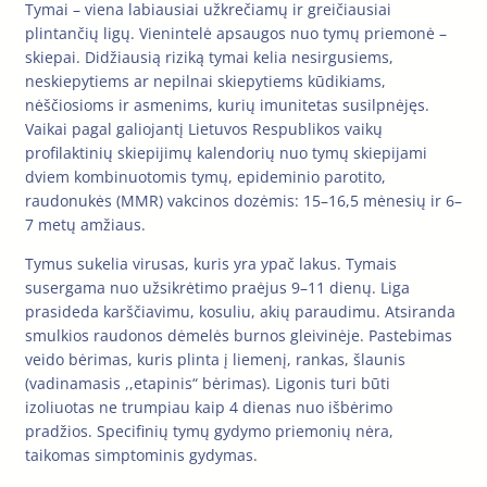
Tymai – viena labiausiai užkrečiamų ir greičiausiai
plintančių ligų. Vienintelė apsaugos nuo tymų priemonė –
skiepai. Didžiausią riziką tymai kelia nesirgusiems,
neskiepytiems ar nepilnai skiepytiems kūdikiams,
nėščiosioms ir asmenims, kurių imunitetas susilpnėjęs.
Vaikai pagal galiojantį Lietuvos Respublikos vaikų
profilaktinių skiepijimų kalendorių nuo tymų skiepijami
dviem kombinuotomis tymų, epideminio parotito,
raudonukės (MMR) vakcinos dozėmis: 15–16,5 mėnesių ir 6–
7 metų amžiaus.
Tymus sukelia virusas, kuris yra ypač lakus. Tymais
susergama nuo užsikrėtimo praėjus 9–11 dienų. Liga
prasideda karščiavimu, kosuliu, akių paraudimu. Atsiranda
smulkios raudonos dėmelės burnos gleivinėje. Pastebimas
veido bėrimas, kuris plinta į liemenį, rankas, šlaunis
(vadinamasis ,,etapinis“ bėrimas). Ligonis turi būti
izoliuotas ne trumpiau kaip 4 dienas nuo išbėrimo
pradžios. Specifinių tymų gydymo priemonių nėra,
taikomas simptominis gydymas.