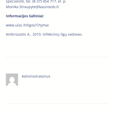
specialistė, tel. (8-37) 454 717, el. p.
Monika.Straupyte@kaunovsb.lt
Informacijos šaltiniai:
www.ulac.lt/ligos/T/tymai
Ambrozaitis A., 2010. Infekcinių ligų vadovas.
Administratorius