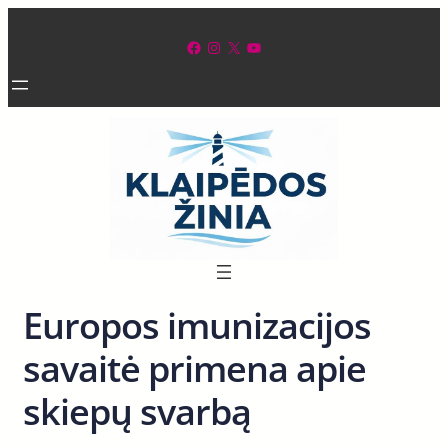
Eiti
prie
Facebook
Instagram
X
YouTube
turinio
Europos imunizacijos
savaitė primena apie
skiepų svarbą