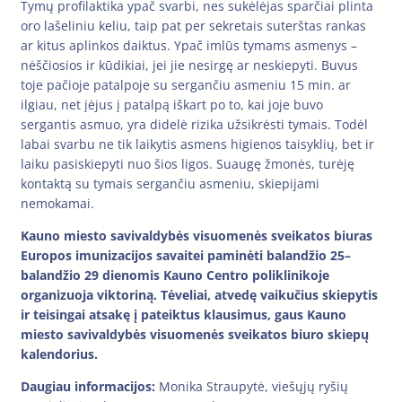
Tymų profilaktika ypač svarbi, nes sukėlėjas sparčiai plinta
oro lašeliniu keliu, taip pat per sekretais suterštas rankas
ar kitus aplinkos daiktus. Ypač imlūs tymams asmenys –
nėščiosios ir kūdikiai, jei jie nesirgę ar neskiepyti. Buvus
toje pačioje patalpoje su sergančiu asmeniu 15 min. ar
ilgiau, net įėjus į patalpą iškart po to, kai joje buvo
sergantis asmuo, yra didelė rizika užsikrėsti tymais. Todėl
labai svarbu ne tik laikytis asmens higienos taisyklių, bet ir
laiku pasiskiepyti nuo šios ligos. Suaugę žmonės, turėję
kontaktą su tymais sergančiu asmeniu, skiepijami
nemokamai.
Kauno miesto savivaldybės visuomenės sveikatos biuras
Europos imunizacijos savaitei paminėti balandžio 25–
balandžio 29 dienomis Kauno Centro poliklinikoje
organizuoja viktoriną. Tėveliai, atvedę vaikučius skiepytis
ir teisingai atsakę į pateiktus klausimus, gaus Kauno
miesto savivaldybės visuomenės sveikatos biuro skiepų
kalendorius.
Daugiau informacijos:
Monika Straupytė, viešųjų ryšių