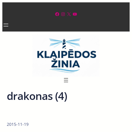
Eiti
prie
Facebook
Instagram
X
YouTube
turinio
drakonas (4)
2015-11-19