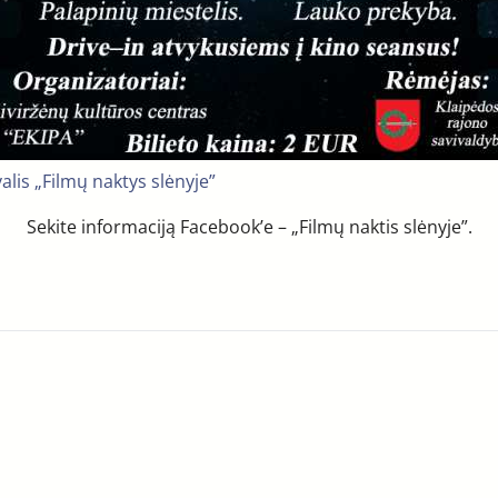
valis „Filmų naktys slėnyje”
Sekite informaciją Facebook’e – „Filmų naktis slėnyje”.