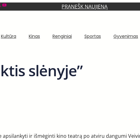
YouTube
PRANEŠK NAUJIENĄ
Kultūra
Kinas
Renginiai
Sportas
Gyvenimas
ktis slėnyje”
 apsilankyti ir išmėginti kino teatrą po atviru dangumi Veiv