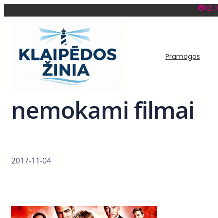
Facebook
Instagram
X
Eiti
prie
turinio
Pramogos
nemokami filmai
2017-11-04