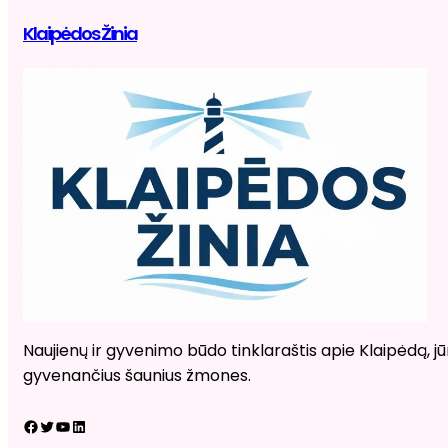
Klaipėdos Žinia
Naujienų ir gyvenimo būdo tinklaraštis apie Klaipėdą, jūr
gyvenančius šaunius žmones.
Facebook
Twitter
YouTube
LinkedIn