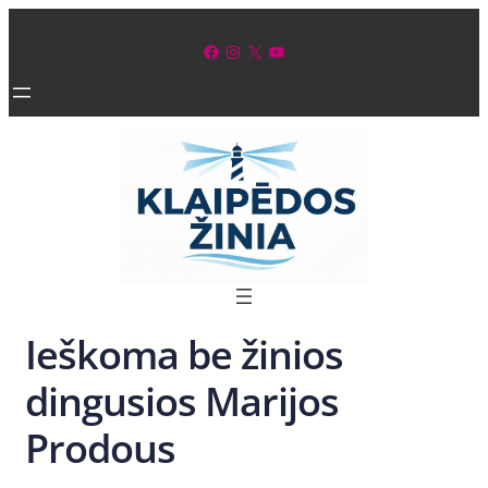
Eiti
prie
Facebook
Instagram
X
YouTube
turinio
Ieškoma be žinios
dingusios Marijos
Prodous