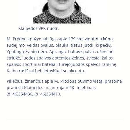
Klaipėdos VPK nuotr.
M. Prodous požymiai: ūgis apie 179 cm, vidutinio kūno
sudėjimo, veidas ovalus, plaukai tiesūs juodi iki pečių.
Ypatingų žymių nėra. Apranga: baltos spalvos džinsinė
striukė, juodos spalvos aptemtos kelnės, šviesiai žalios
spalvos sportiniai bateliai, turėjo juodos spalvos rankinę.
Kalba rusiškai bei lietuviškai su akcentu.
Piliečius, žinančius apie M. Prodous buvimo vietą, prašome
pranešti Klaipėdos m. antrajam PK telefonais
(8~46)354436, (8~46)354410.