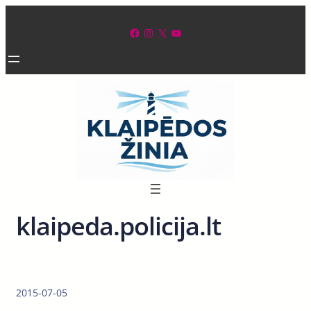
Eiti
prie
Facebook
Instagram
X
YouTube
turinio
klaipeda.policija.lt
2015-07-05