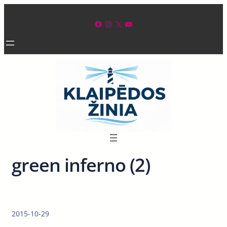
Eiti
prie
Facebook
Instagram
X
YouTube
turinio
green inferno (2)
2015-10-29