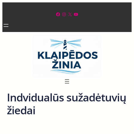
Eiti
prie
Facebook
Instagram
X
YouTube
turinio
Indvidualūs sužadėtuvių
žiedai