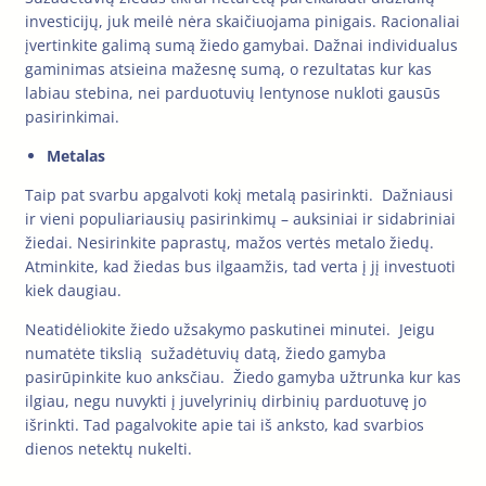
investicijų, juk meilė nėra skaičiuojama pinigais. Racionaliai
įvertinkite galimą sumą žiedo gamybai. Dažnai individualus
gaminimas atsieina mažesnę sumą, o rezultatas kur kas
labiau stebina, nei parduotuvių lentynose nukloti gausūs
pasirinkimai.
Metalas
Taip pat svarbu apgalvoti kokį metalą pasirinkti. Dažniausi
ir vieni populiariausių pasirinkimų – auksiniai ir sidabriniai
žiedai. Nesirinkite paprastų, mažos vertės metalo žiedų.
Atminkite, kad žiedas bus ilgaamžis, tad verta į jį investuoti
kiek daugiau.
Neatidėliokite žiedo užsakymo paskutinei minutei. Jeigu
numatėte tikslią sužadėtuvių datą, žiedo gamyba
pasirūpinkite kuo anksčiau. Žiedo gamyba užtrunka kur kas
ilgiau, negu nuvykti į juvelyrinių dirbinių parduotuvę jo
išrinkti. Tad pagalvokite apie tai iš anksto, kad svarbios
dienos netektų nukelti.