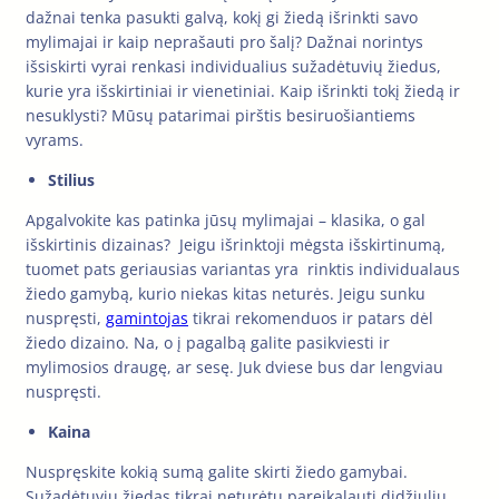
dažnai tenka pasukti galvą, kokį gi žiedą išrinkti savo
mylimajai ir kaip neprašauti pro šalį? Dažnai norintys
išsiskirti vyrai renkasi individualius sužadėtuvių žiedus,
kurie yra išskirtiniai ir vienetiniai. Kaip išrinkti tokį žiedą ir
nesuklysti? Mūsų patarimai pirštis besiruošiantiems
vyrams.
Stilius
Apgalvokite kas patinka jūsų mylimajai – klasika, o gal
išskirtinis dizainas? Jeigu išrinktoji mėgsta išskirtinumą,
tuomet pats geriausias variantas yra rinktis individualaus
žiedo gamybą, kurio niekas kitas neturės. Jeigu sunku
nuspręsti,
gamintojas
tikrai rekomenduos ir patars dėl
žiedo dizaino. Na, o į pagalbą galite pasikviesti ir
mylimosios draugę, ar sesę. Juk dviese bus dar lengviau
nuspręsti.
Kaina
Nuspręskite kokią sumą galite skirti žiedo gamybai.
Sužadėtuvių žiedas tikrai neturėtų pareikalauti didžiulių