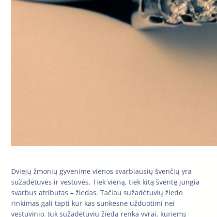
Dviejų žmonių gyvenime vienos svarbiausių švenčių yra
sužadėtuvės ir vestuvės. Tiek vieną, tiek kitą šventę jungia
svarbus atributas – žiedas. Tačiau sužadėtuvių žiedo
rinkimas gali tapti kur kas sunkesne užduotimi nei
vestuvinio. Juk sužadėtuvių žiedą renka vyrai, kuriems