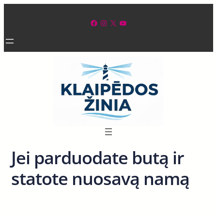
Eiti
prie
Facebook
Instagram
X
YouTube
turinio
Jei parduodate butą ir
statote nuosavą namą