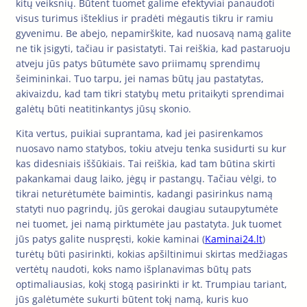
kitų veiksnių. Būtent tuomet galime efektyviai panaudoti
visus turimus išteklius ir pradėti mėgautis tikru ir ramiu
gyvenimu. Be abejo, nepamirškite, kad nuosavą namą galite
ne tik įsigyti, tačiau ir pasistatyti. Tai reiškia, kad pastaruoju
atveju jūs patys būtumėte savo priimamų sprendimų
šeimininkai. Tuo tarpu, jei namas būtų jau pastatytas,
akivaizdu, kad tam tikri statybų metu pritaikyti sprendimai
galėtų būti neatitinkantys jūsų skonio.
Kita vertus, puikiai suprantama, kad jei pasirenkamos
nuosavo namo statybos, tokiu atveju tenka susidurti su kur
kas didesniais iššūkiais. Tai reiškia, kad tam būtina skirti
pakankamai daug laiko, jėgų ir pastangų. Tačiau vėlgi, to
tikrai neturėtumėte baimintis, kadangi pasirinkus namą
statyti nuo pagrindų, jūs gerokai daugiau sutaupytumėte
nei tuomet, jei namą pirktumėte jau pastatyta. Juk tuomet
jūs patys galite nuspręsti, kokie kaminai (
Kaminai24.lt
)
turėtų būti pasirinkti, kokias apšiltinimui skirtas medžiagas
vertėtų naudoti, koks namo išplanavimas būtų pats
optimaliausias, kokį stogą pasirinkti ir kt. Trumpiau tariant,
jūs galėtumėte sukurti būtent tokį namą, kuris kuo