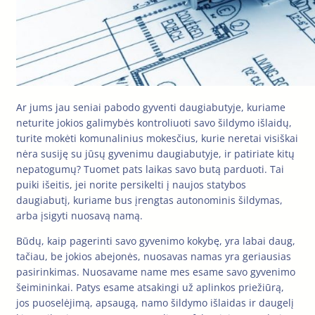
Ar jums jau seniai pabodo gyventi daugiabutyje, kuriame
neturite jokios galimybės kontroliuoti savo šildymo išlaidų,
turite mokėti komunalinius mokesčius, kurie neretai visiškai
nėra susiję su jūsų gyvenimu daugiabutyje, ir patiriate kitų
nepatogumų? Tuomet pats laikas savo butą parduoti. Tai
puiki išeitis, jei norite persikelti į naujos statybos
daugiabutį, kuriame bus įrengtas autonominis šildymas,
arba įsigyti nuosavą namą.
Būdų, kaip pagerinti savo gyvenimo kokybę, yra labai daug,
tačiau, be jokios abejonės, nuosavas namas yra geriausias
pasirinkimas. Nuosavame name mes esame savo gyvenimo
šeimininkai. Patys esame atsakingi už aplinkos priežiūrą,
jos puoselėjimą, apsaugą, namo šildymo išlaidas ir daugelį