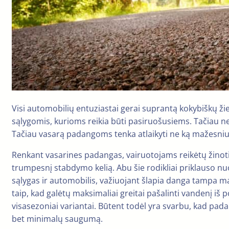
Visi automobilių entuziastai gerai suprantą kokybiškų ž
sąlygomis, kurioms reikia būti pasiruošusiems. Tačiau n
Tačiau vasarą padangoms tenka atlaikyti ne ką mažesnius
Renkant vasarines padangas, vairuotojams reikėtų žinoti
trumpesnį stabdymo kelią. Abu šie rodikliai priklauso nuo 
sąlygas ir automobilis, važiuojant šlapia danga tampa 
taip, kad galėtų maksimaliai greitai pašalinti vandenį i
visasezoniai variantai. Būtent todėl yra svarbu, kad pada
bet minimalų saugumą.