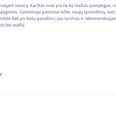
ruojant vasarą. Karštas oras yra ne ką mažiau pavojingas, ne
 sąlygomis. Gamintojai pastoviai ieško naujų sprendimų, kad 
stenkite kad jos būtų panašios į jau turimas ir rekomenduo
otį bei aukštį.
u