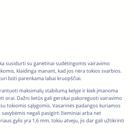
ka susidurti su ganėtinai sudėtingomis vairavimo
komis, klaidinga manant, kad jos nėra tokios svarbios.
uri būti parenkama labai kruopščiai.
arantuoti maksimalų stabilumą kelyje ir kiek įmanoma
ti orai. Dažni lietūs gali gerokai pakoreguoti vairavimo
o su tokiomis sąlygomis. Vasarinės padangos kuriamos
savybėmis negali pasigirti žieminiai arba net
s gylis yra 1,6 mm, tokiu atveju, jis dar gali užtikrinti