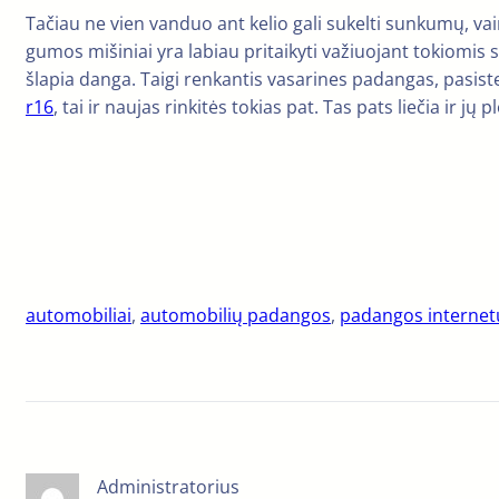
Tačiau ne vien vanduo ant kelio gali sukelti sunkumų, vai
gumos mišiniai yra labiau pritaikyti važiuojant tokiomis
šlapia danga. Taigi renkantis vasarines padangas, pasi
r16
, tai ir naujas rinkitės tokias pat. Tas pats liečia ir jų pl
automobiliai
, 
automobilių padangos
, 
padangos internet
Administratorius