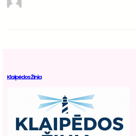
Klaipėdos Žinia