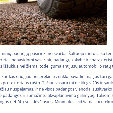
ieminių padangų pasirinkimo svarbą. Šaltuoju metu laiku ten
eretas nepasidomi vasarinių padangų kokybe ir charakteristi
 iššūkius nei žiemą, todėl guma ant jūsų automobilio ratų t
 kur kas daugiau nei prekinio ženklo pavadinimą. Jos turi g
protektoriaus rašto. Tačiau vasara tai ne tik gražūs ir saulė
mažiau nuspėjamas, ir ne visos padangos vienodai susitvark
š po padangos ir sumažintų akvaplanavimo galimybę. Tokiomis 
ngos nebūtų susidėvėjusios. Minimalus leidžiamas protektoriau