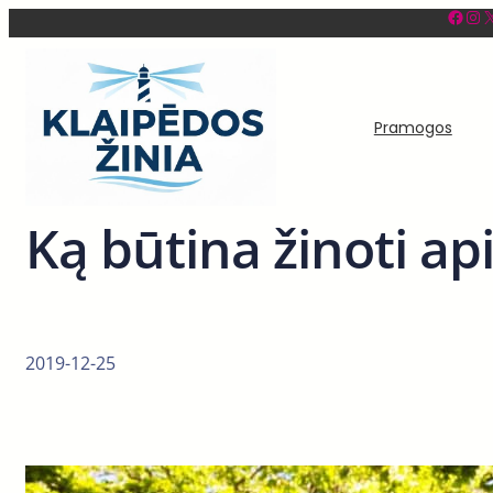
Facebook
Instagram
X
Eiti
prie
turinio
Pramogos
Ką būtina žinoti a
2019-12-25