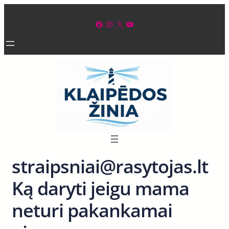
Eiti
prie
Facebook
Instagram
X
YouTube
turinio
straipsniai@rasytojas.lt
Ką daryti jeigu mama
neturi pakankamai