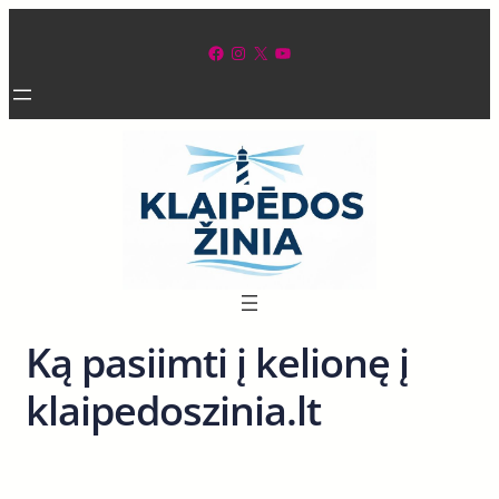
Eiti
prie
Facebook
Instagram
X
YouTube
turinio
Ką pasiimti į kelionę į
klaipedoszinia.lt