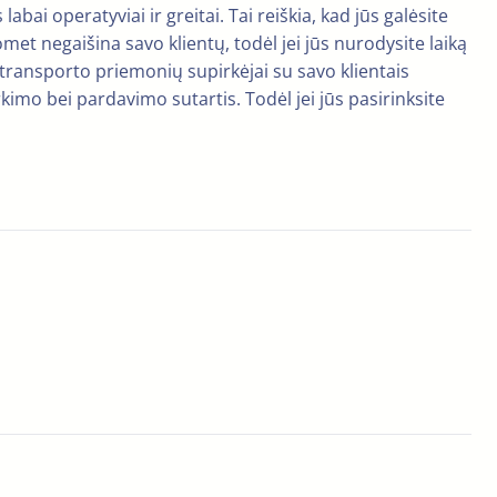
bai operatyviai ir greitai. Tai reiškia, kad jūs galėsite
omet negaišina savo klientų, todėl jei jūs nurodysite laiką
rių transporto priemonių supirkėjai su savo klientais
rkimo bei pardavimo sutartis. Todėl jei jūs pasirinksite