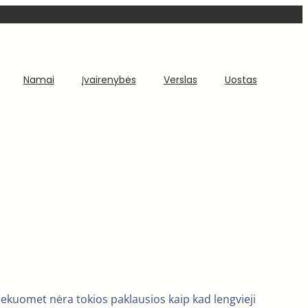
Namai
Įvairenybės
Verslas
Uostas
iekuomet nėra tokios paklausios kaip kad lengvieji