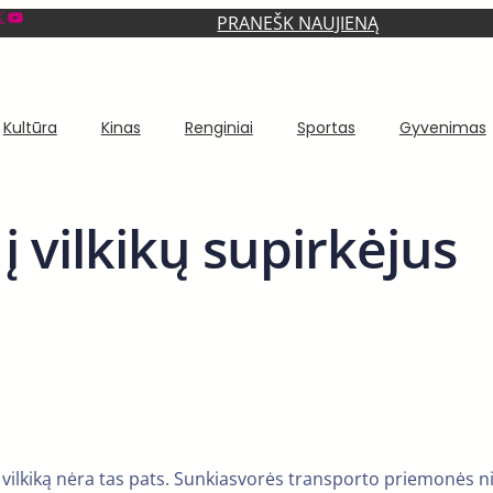
YouTube
PRANEŠK NAUJIENĄ
Kultūra
Kinas
Renginiai
Sportas
Gyvenimas
į vilkikų supirkėjus
 vilkiką nėra tas pats. Sunkiasvorės transporto priemonės n