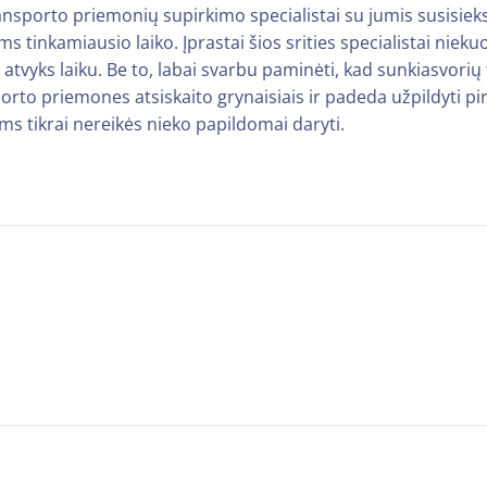
ransporto priemonių supirkimo specialistai su jumis susisieks la
ms tinkamiausio laiko. Įprastai šios srities specialistai nieku
ad jie atvyks laiku. Be to, labai svarbu paminėti, kad sunkiasvo
sporto priemones atsiskaito grynaisiais ir padeda užpildyti pi
iems tikrai nereikės nieko papildomai daryti.