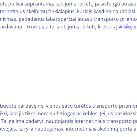
rduoti, puikiai suprantama, kad jums reikėtų pasistengti atras
nternetinius skelbimų tinklalapius, kuriais kasdien naudojasi l
inkimas, padedantis labai sparčiai atrasti transporto priemon
ardavimui. Trumpiau tariant, jums reikėtų kreiptis į
vilkikų 
nebuvote pardavę nei vienos savo turėtos transporto priemo
ikri, kad jis tikrai nėra sudėtingas ar keblus. Jei jūs pasir
 Tai galima padaryti naudojantis internetiniais transporto pr
 atvejais, kai yra naudojamasi internetiniais skelbimų portalai