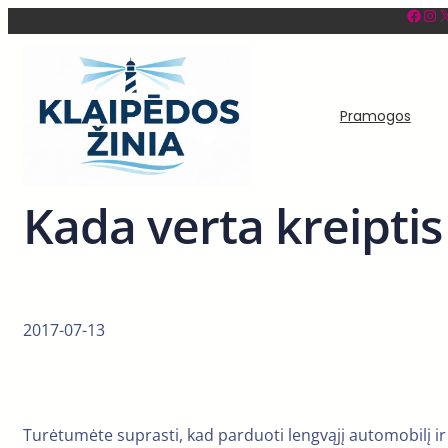
Facebook
Instagram
X
Eiti
prie
turinio
Pramogos
Kada verta kreiptis 
2017-07-13
Turėtumėte suprasti, kad parduoti lengvąjį automobilį ir