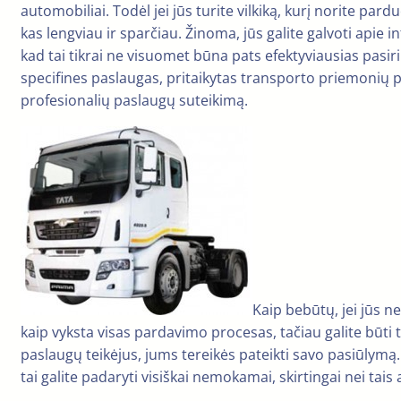
automobiliai. Todėl jei jūs turite vilkiką, kurį norite pa
kas lengviau ir sparčiau. Žinoma, jūs galite galvoti apie i
kad tai tikrai ne visuomet būna pats efektyviausias pasir
specifines paslaugas, pritaikytas transporto priemonių p
profesionalių paslaugų suteikimą.
Kaip bebūtų, jei jūs 
kaip vyksta visas pardavimo procesas, tačiau galite būti t
paslaugų teikėjus, jums tereikės pateikti savo pasiūlymą.
tai galite padaryti visiškai nemokamai, skirtingai nei tais