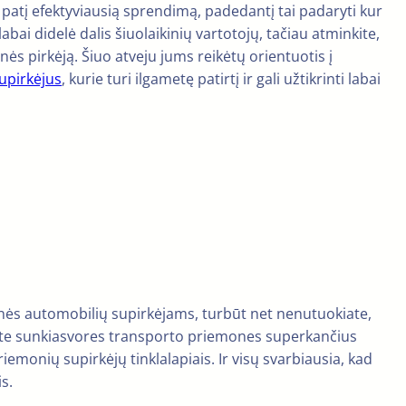
ti patį efektyviausią sprendimą, padedantį tai padaryti kur
abai didelė dalis šiuolaikinių vartotojų, tačiau atminkite,
ės pirkėją. Šiuo atveju jums reikėtų orientuotis į
supirkėjus
, kurie turi ilgametę patirtį ir gali užtikrinti labai
nės automobilių supirkėjams, turbūt net nenutuokiate,
inksite sunkiasvores transporto priemones superkančius
iemonių supirkėjų tinklalapiais. Ir visų svarbiausia, kad
s.