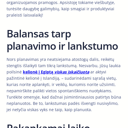
organizuojamos pramogos. Apsistoję tokiame viešbutyje,
turėsite daugybę galimybių, kaip smagiai ir produktyviai
praleisti laisvalaikį!
Balansas tarp
planavimo ir lankstumo
Nors planavimas yra neatsiejama atostogų dalis, reikėtų
stengtis išlaikyti tam tikrą lankstumą. Nesvarbu, jūsų laukia
poilsinė
kelionė į Egiptą
viskas įskaičiuota
ar aktyvi
pažintinė kelionė į Islandiją, – sudarinėdami sąrašą vietų,
kurias norite aplankyti, ir veiklų, kuriomis norite užsiimti,
nepamirškite palikti vietos spontaniškiems nuotykiams.
Turėkite omenyje, kad dažnai įsimintiniausios patirtys būna
neplanuotos. Be to, lankstumas padės išvengti nusivylimo,
jei netyčia viskas vyks ne taip, kaip planuota.