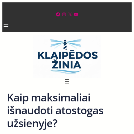
Eiti
prie
Facebook
Instagram
X
YouTube
turinio
Kaip maksimaliai
išnaudoti atostogas
užsienyje?