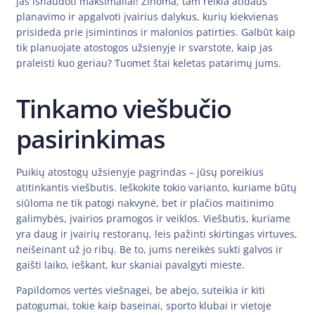
jas išnaudoti maksimaliai! Žinoma, tam reikia atidaus
planavimo ir apgalvoti įvairius dalykus, kurių kiekvienas
prisideda prie įsimintinos ir malonios patirties. Galbūt kaip
tik planuojate atostogos užsienyje ir svarstote, kaip jas
praleisti kuo geriau? Tuomet štai keletas patarimų jums.
Tinkamo viešbučio
pasirinkimas
Puikių atostogų užsienyje pagrindas – jūsų poreikius
atitinkantis viešbutis. Ieškokite tokio varianto, kuriame būtų
siūloma ne tik patogi nakvynė, bet ir plačios maitinimo
galimybės, įvairios pramogos ir veiklos. Viešbutis, kuriame
yra daug ir įvairių restoranų, leis pažinti skirtingas virtuves,
neišeinant už jo ribų. Be to, jums nereikės sukti galvos ir
gaišti laiko, ieškant, kur skaniai pavalgyti mieste.
Papildomos vertės viešnagei, be abejo, suteikia ir kiti
patogumai, tokie kaip baseinai, sporto klubai ir vietoje