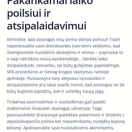
Pakankamai laiko
poilsiui ir
atsipalaidavimui
Atminkite, kad atostogos visų pirma skirtos poilsiui! Todėl
neperkraukite savo dienotvarkės įvairiomis veiklomis, kad
išvengtumėte nuolatinio skubėjimo ir streso, – paprastai to
ir taip netrūksta mūsų kasdienybėje… Skirkite laiko
atsipalaiduoti, nesvarbu, tai būtų gulėjimas paplūdimyje,
SPA procedūros ar tiesiog knygos skaitymas ramioje
aplinkoje. Pusiausvyra tarp aktyvaus laisvalaikio ir
atsipalaidavimo yra labai svarbi norint, kad atostogos ne tik
būtų kupinos įspūdžių, bet ir suteiktų naujų jėgų.
Tinkamas pasiruošimas ir nusiteikimas gali padėti
maksimaliai išnaudoti atostogas užsienyje. Taigi,
pasinaudokite straipsnyje pateiktais patarimais ir leiskitės į
atpalaiduojančio poilsio bei nepamirštamų nuotykių kupiną
kelionę. Apdovanokite save nuostabiomis akimirkomis,