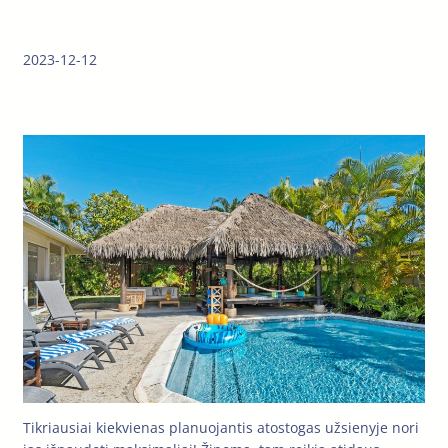
2023-12-12
Tikriausiai kiekvienas planuojantis atostogas užsienyje nori