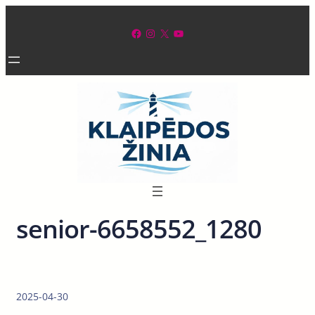
Eiti
prie
Facebook
Instagram
X
YouTube
turinio
senior-6658552_1280
2025-04-30