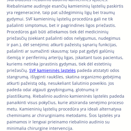
Riebaliniame audinyje esančių kamieninių ląstelių paskirtis
yra regeneracinė, taip pat uždegiminių ligų bei traumų
gydymui. SVF kamieninių ląstelių procedūra gali ne tik
pašalinti simptomus, bet ir pagrindines ligos priežastis.
Procedūros gali būti atliekamos tiek dėl medicininių
priežasčių (siekiant pašalinti odos nelygumus, nudegimus
ir pan.), dėl senėjimo; atkurti pažeistų sąnarių funkcijas,
pašalinti ar sumažinti skausmą; taip pat gydyti galūnių
išemiją ir periferinių arterijų ligas, įskaitant tuos pacientus,
kuriems netinka įprastinis gydymas, tiek dėl estetinių
priežasčių.
SVF kamieninės ląstelės
padeda atstatyti odos
stangrumą, išlyginti raukšles, skatina organizmo gebėjimą
atkurti pažeistą odą, nesukeliant šalutinio poveikio. Jos
padeda odai atgauti gyvybingumą, glotnumą ir
plastiškumą. Riebalinio audinio kamieninės ląstelės padeda
panaikinti visus pokyčius, kurie atsiranda senėjimo proceso
metu. Kamieninių ląstelių procedūra yra ideali alternatyva
cheminiams ar chirurginiams metodams. Šios ląstelės yra
paimamos ir lengvai prieinamo riebalinio audinio su
minimalia chirurgine intervencija.