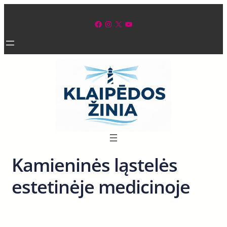
Eiti
prie
Facebook
Instagram
X
YouTube
turinio
Kamieninės ląstelės
estetinėje medicinoje