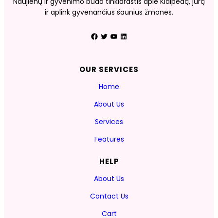
Naujienų ir gyvenimo būdo tinklaraštis apie Klaipėdą, jūrą
ir aplink gyvenančius šaunius žmones.
Facebook
Twitter
YouTube
LinkedIn
OUR SERVICES
Home
About Us
Services
Features
HELP
About Us
Contact Us
Cart