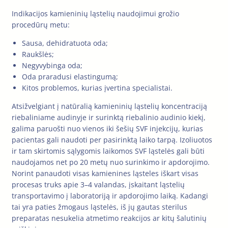
Indikacijos kamieninių ląstelių naudojimui grožio
procedūrų metu:
Sausa, dehidratuota oda;
Raukšlės;
Negyvybinga oda;
Oda praradusi elastingumą;
Kitos problemos, kurias įvertina specialistai.
Atsižvelgiant į natūralią kamieninių ląstelių koncentraciją
riebaliniame audinyje ir surinktą riebalinio audinio kiekį,
galima paruošti nuo vienos iki šešių SVF injekcijų, kurias
pacientas gali naudoti per pasirinktą laiko tarpą. Izoliuotos
ir tam skirtomis sąlygomis laikomos SVF ląstelės gali būti
naudojamos net po 20 metų nuo surinkimo ir apdorojimo.
Norint panaudoti visas kamienines ląsteles iškart visas
procesas truks apie 3–4 valandas, įskaitant ląstelių
transportavimo į laboratoriją ir apdorojimo laiką. Kadangi
tai yra paties žmogaus ląstelės, iš jų gautas sterilus
preparatas nesukelia atmetimo reakcijos ar kitų šalutinių