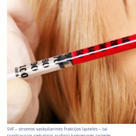
SVF – stromos vaskuliarinės frakcijos ląstelės – tai
svarbiausios riebalinio audinio kamieninės ląstelės.