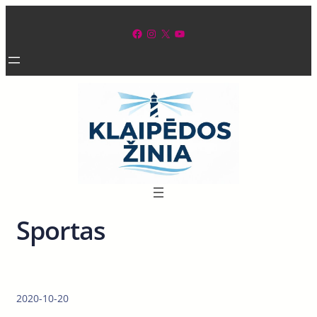
Eiti
prie
Facebook
Instagram
X
YouTube
turinio
Sportas
2020-10-20