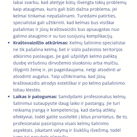
labai svarbu, kad ateityje būtų išvengta tokių problemų
kaip ataugimas, kuris gali būti dažna problema, jei
kelmai tinkamai nepašalinami. Turėdami patirties,
specialistai gali užtikrinti, kad kelmas bus visiškai
pašalintas ir jūsų kraštovaizdis bus apsaugotas nuo
galimo ataugimo ir su tuo susijusių komplikacijų.
Kraštovaizdžio atkūrimas:
Kelmų šalinimo specialistai
ne tik pašalina kelmą, bet ir siūlo pažeistos teritorijos
atkūrimo paslaugas. Jie gali užpildyti kelmo paliktą
duobę viršutiniu dirvožemio sluoksniu arba mulčiu,
išlyginti žemę ir, jei pageidaujama, netgi atsodinti ar
atsodinti augalus. Taip užtikrinama, kad jūsų
kraštovaizdis atrodys estetiškai ir po kelmo pašalinimo
toliau klestės.
Laikas ir patogumas:
Samdydami profesionalus kelmų
šalinimui sutaupysite daug laiko ir pastangų. Jie turi
reikiamą įrangą ir kompetenciją, kad darbą atliktų
efektyviai, todėl galite susitelkti į kitus prioritetus. Be to,
profesionalai pasirūpina visais kelmų šalinimo
aspektais, įskaitant valymą ir šiukšlių išvežimą, todėl
jums tai nesukels rūpesčių.