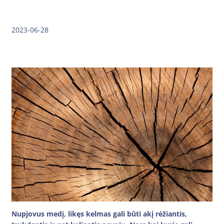
2023-06-28
Nupjovus medį, likęs kelmas gali būti akį rėžiantis,