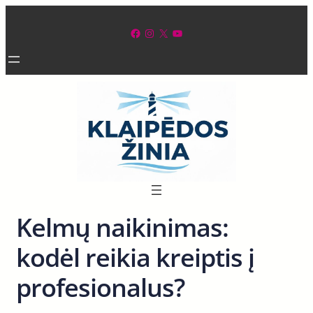
Eiti
prie
Facebook
Instagram
X
YouTube
turinio
Kelmų naikinimas:
kodėl reikia kreiptis į
profesionalus?