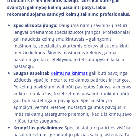
trukdantis ir net keliantis pavojų. Nors kai kurie gali
svarstyti galimybę kelmą pašalinti patys, labai
rekomenduojama samdyti kelmų šalinimo profesionalus.
Specializuota įranga:
Dauguma namų savininkų neturi
lengvai prieinamos specializuotos įrangos. Profesionalai
gali naudotis kelmų smulkintuvais – galingomis
mašinomis, specialiai sukurtomis efektyviai susmulkinti
medžių kelmus. Šiomis mašinomis kelmus galima
pašalinti greitai ir efektyviai, todėl sutaupysite laiko ir
pastangų.
Saugos aspektai:
Kelmų naikinimas
gali būti pavojinga
užduotis, ypač jei neturite reikiamos patirties ir įrangos.
Po kelmų paviršiumi gali būti paslėptos šaknys, akmenys
ar kitos nuolaužos, todėl kelmus pašalinti rankiniu būdu
gali būti sudėtinga ir pavojinga. Specialistai yra
apmokyti įvertinti vietovę, nustatyti galimus pavojus ir
imtis reikiamų atsargumo priemonių, kad užtikrintų savo
ir jūsų turto saugumą.
Kruopštus pašalinimas:
Specialistai turi patirties visiškai
pašalinti kelmus, įskaitant jų plačias šaknų sistemas. Tai