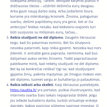
stokojama ambicijų. Tarkim, dėliojate karjeros planus ir
didžiausias tikslas – uždirbti dešimčia eurų daugiau.
Arba gauti naują darbo stalą. Arba įsidarbinti biure,
kuriame yra mikrobangų krosnelė. Žinoma, patogumas
svarbu, dešimt papildomų eurų yra gerai, bet ar čia
ambicijos? Niekas nesako, kad kiekvieno svajonės turi
būti susijusios su milijonais eurų, tačiau…
Reikia studijuoti ne dėl diplomo.
Daugelis tikriausiai
teigs, kad šis patarimas esminis. Bet šis straipsnis
nesiekia patarinėti, kaip reikia gyventi. Nesiekia kuo nors
įtikinėti. Ir antraštė gana paprasta, neminima, kad bus
dalijamasi aukso vertės žiniomis. Todėl paprasčiausiai
pateikiame mintį, kad reikėtų studijuoti ne dėl diplomo.
Bet ką tai konkrečiai reiškia? Ogi tai, kad studijuojant
įgyjama žinių, pakinta mąstymas. Jei žmogus mokosi vien
dėl diplomo, tuomet vargu ar buhalterija jo pašaukimas.
Reikia ieškoti arba skelbti.
Kaip tikriausiai pastebėjote,
https://audita.lt/
yra portalas, puikiai iliustruojantis, kad
interneto svarba šiais laikais nepaprastai didelė. Jeigu
jūs ieškote buhalterio darbo, turbūt virtualioje erdvėje
dairotės, kokios pozicijos siūlomos įvairiose įmonėse. O