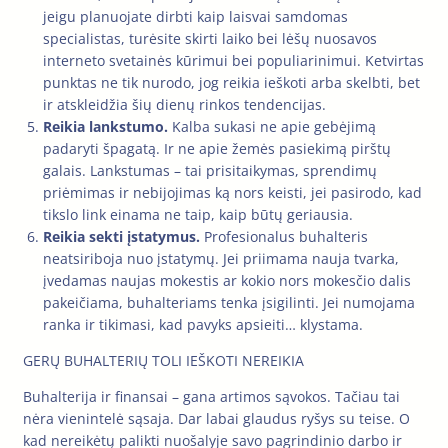
jeigu planuojate dirbti kaip laisvai samdomas
specialistas, turėsite skirti laiko bei lėšų nuosavos
interneto svetainės kūrimui bei populiarinimui. Ketvirtas
punktas ne tik nurodo, jog reikia ieškoti arba skelbti, bet
ir atskleidžia šių dienų rinkos tendencijas.
Reikia lankstumo.
Kalba sukasi ne apie gebėjimą
padaryti špagatą. Ir ne apie žemės pasiekimą pirštų
galais. Lankstumas – tai prisitaikymas, sprendimų
priėmimas ir nebijojimas ką nors keisti, jei pasirodo, kad
tikslo link einama ne taip, kaip būtų geriausia.
Reikia sekti įstatymus.
Profesionalus buhalteris
neatsiriboja nuo įstatymų. Jei priimama nauja tvarka,
įvedamas naujas mokestis ar kokio nors mokesčio dalis
pakeičiama, buhalteriams tenka įsigilinti. Jei numojama
ranka ir tikimasi, kad pavyks apsieiti… klystama.
GERŲ BUHALTERIŲ TOLI IEŠKOTI NEREIKIA
Buhalterija ir finansai – gana artimos sąvokos. Tačiau tai
nėra vienintelė sąsaja. Dar labai glaudus ryšys su teise. O
kad nereikėtų palikti nuošalyje savo pagrindinio darbo ir