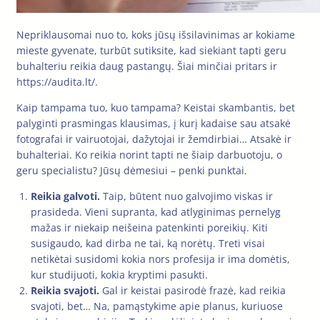
Nepriklausomai nuo to, koks jūsų išsilavinimas ar kokiame
mieste gyvenate, turbūt sutiksite, kad siekiant tapti geru
buhalteriu reikia daug pastangų. Šiai minčiai pritars ir
https://audita.lt/.
Kaip tampama tuo, kuo tampama? Keistai skambantis, bet
palyginti prasmingas klausimas, į kurį kadaise sau atsakė
fotografai ir vairuotojai, dažytojai ir žemdirbiai… Atsakė ir
buhalteriai. Ko reikia norint tapti ne šiaip darbuotoju, o
geru specialistu? Jūsų dėmesiui – penki punktai.
Reikia galvoti.
Taip, būtent nuo galvojimo viskas ir
prasideda. Vieni supranta, kad atlyginimas pernelyg
mažas ir niekaip neišeina patenkinti poreikių. Kiti
susigaudo, kad dirba ne tai, ką norėtų. Treti visai
netikėtai susidomi kokia nors profesija ir ima domėtis,
kur studijuoti, kokia kryptimi pasukti.
Reikia svajoti.
Gal ir keistai pasirodė frazė, kad reikia
svajoti, bet… Na, pamąstykime apie planus, kuriuose