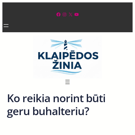
Eiti
prie
Facebook
Instagram
X
YouTube
turinio
Ko reikia norint būti
geru buhalteriu?