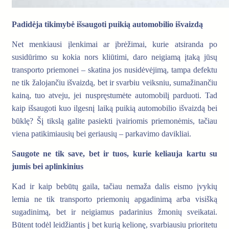
Padidėja tikimybė išsaugoti puikią automobilio išvaizdą
Net menkiausi įlenkimai ar įbrėžimai, kurie atsiranda po
susidūrimo su kokia nors kliūtimi, daro neigiamą įtaką jūsų
transporto priemonei – skatina jos nusidėvėjimą, tampa defektu
ne tik žalojančiu išvaizdą, bet ir svarbiu veiksniu, sumažinančiu
kainą, tuo atveju, jei nuspręstumėte automobilį parduoti. Tad
kaip išsaugoti kuo ilgesnį laiką puikią automobilio išvaizdą bei
būklę? Šį tikslą galite pasiekti įvairiomis priemonėmis, tačiau
viena patikimiausių bei geriausių – parkavimo davikliai.
Saugote ne tik save, bet ir tuos, kurie keliauja kartu su
jumis bei aplinkinius
Kad ir kaip bebūtų gaila, tačiau nemaža dalis eismo įvykių
lemia ne tik transporto priemonių apgadinimą arba visišką
sugadinimą, bet ir neigiamus padarinius žmonių sveikatai.
Būtent todėl leidžiantis į bet kurią kelionę, svarbiausiu prioritetu