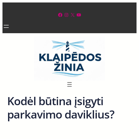
Eiti
prie
Facebook
Instagram
X
YouTube
turinio
Kodėl būtina įsigyti
parkavimo daviklius?