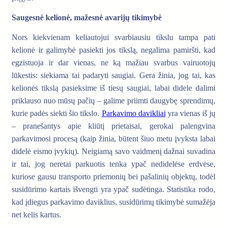
Saugesnė kelionė, mažesnė avarijų tikimybė
Nors kiekvienam keliautojui svarbiausiu tikslu tampa pati
kelionė ir galimybė pasiekti jos tikslą, negalima pamiršti, kad
egzistuoja ir dar vienas, ne ką mažiau svarbus vairuotojų
lūkestis: siekiama tai padaryti saugiai. Gera žinia, jog tai, kas
kelionės tikslą pasieksime iš tiesų saugiai, labai didele dalimi
priklauso nuo mūsų pačių – galime priimti daugybę sprendimų,
kurie padės siekti šio tikslo.
Parkavimo davikliai
yra vienas iš jų
– pranešantys apie kliūtį prietaisai, gerokai palengvina
parkavimosi procesą (kaip žinia, būtent šiuo metu įvyksta labai
didelė eismo įvykių). Neigiamą savo vaidmenį dažnai suvadina
ir tai, jog neretai parkuotis tenka ypač nedidelėse erdvėse,
kuriose gausu transporto priemonių bei pašalinių objektų, todėl
susidūrimo kartais išvengti yra ypač sudėtinga. Statistika rodo,
kad įdiegus parkavimo daviklius, susidūrimų tikimybė sumažėja
net kelis kartus.