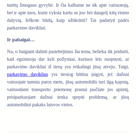
turėtų žmogaus gyvybė. Ir čia kalbame ne tik apie vairuotoją,
bet ir apie tuos, kurie vyksta kartu su juo bei daugelį kitų eismo
dalyvių. Ieškote būdų, kaip užtikrinti? Tai padaryti padės
parkavimo davikliai.
Ir pabaigai…
Na, o baigiant dalinti pastebėjimus šia tema, belieka tik pridurti,
kad egzistuoja dar keli požymiai, kuriuos leis nuspręsti, ar
parkavimo davikliai iš tiesų yra reikalingi jūsų atveju. Taigi,
parkavimo daviklius
yra tiesiog būtina įsigyti, jei: dažnai
vairuojate tamsiu paros metu, jūsų automobilis turi ilgą kapotą,
vairuodami transporto priemonę prastai jaučiate jos apimtį,
prisiparkuojant dažnai tenka spręsti problemą, ar jūsų
automobiliui pakaks laisvos vietos.