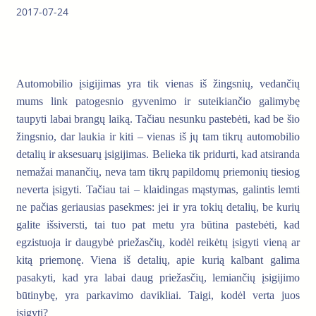
2017-07-24
Automobilio įsigijimas yra tik vienas iš žingsnių, vedančių
mums link patogesnio gyvenimo ir suteikiančio galimybę
taupyti labai brangų laiką. Tačiau nesunku pastebėti, kad be šio
žingsnio, dar laukia ir kiti – vienas iš jų tam tikrų automobilio
detalių ir aksesuarų įsigijimas. Belieka tik pridurti, kad atsiranda
nemažai manančių, neva tam tikrų papildomų priemonių tiesiog
neverta įsigyti. Tačiau tai – klaidingas mąstymas, galintis lemti
ne pačias geriausias pasekmes: jei ir yra tokių detalių, be kurių
galite išsiversti, tai tuo pat metu yra būtina pastebėti, kad
egzistuoja ir daugybė priežasčių, kodėl reikėtų įsigyti vieną ar
kitą priemonę. Viena iš detalių, apie kurią kalbant galima
pasakyti, kad yra labai daug priežasčių, lemiančių įsigijimo
būtinybę, yra parkavimo davikliai. Taigi, kodėl verta juos
įsigyti?