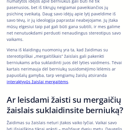
numatytos idėjos apie berniukus gali būti ne tik
pasenusios, bet iš tikrųjų neigiamai paveikiančios jų
psichinę sveikatą. Daug savo idėjų apie lytį paveldime iš
savo tėvų, ir jų ideologija paprastai neabejojame. Jų įtaka
mūsų elgesiui taip pat gali būti gana subtili, ir mes galime
net nenutuokdami perduoti nenaudingus stereotipus savo
vaikams.
Viena iš klaidingų nuomonių yra ta, kad žaidimas su
stereotipiškai „mergaitiškais“ žaislais gali pakenkti
berniukams arba suklaidinti juos dėl lyties vaidmens. Tėvai
kartais nerimauja dėl berniukų susidomėjimo lėlėmis ar
papuošalų gamyba, tarp vengiamų žaislų atsiranda
interaktyvūs žaislai mergaitėms
.
Ar leisdami žaisti su mergaičių
žaislais suklaidinsite berniuką?
Žaidimas su žaislais neturi įtakos vaiko lyčiai. Vaikai savo
lytį išsiaiškina tikrai anksti – maždaug dvejų metų. Daugelis