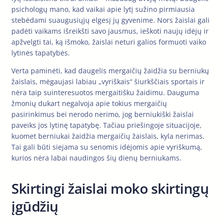
psichologų mano, kad vaikai apie lytį sužino pirmiausia
stebėdami suaugusiųjų elgesį jų gyvenime. Nors žaislai gali
padėti vaikams išreikšti savo jausmus, ieškoti naujų idėjų ir
apžvelgti tai, ką išmoko, žaislai neturi galios formuoti vaiko
lytinės tapatybės.
Verta paminėti, kad daugelis mergaičių žaidžia su berniukų
žaislais, mėgaujasi labiau „vyriškais“ šiurkščiais sportais ir
nėra taip suinteresuotos mergaitišku žaidimu. Dauguma
žmonių dukart negalvoja apie tokius mergaičių
pasirinkimus bei nerodo nerimo, jog berniukiški žaislai
paveiks jos lytinę tapatybę. Tačiau priešingoje situacijoje,
kuomet berniukai žaidžia mergaičių žaislais, kyla nerimas.
Tai gali būti siejama su senomis idėjomis apie vyriškumą,
kurios nėra labai naudingos šių dienų berniukams.
Skirtingi žaislai moko skirtingų
įgūdžių