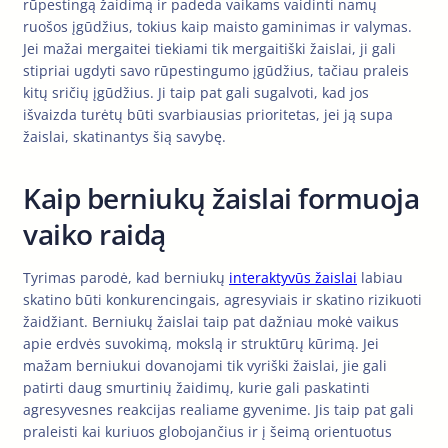
rūpestingą žaidimą ir padeda vaikams vaidinti namų
ruošos įgūdžius, tokius kaip maisto gaminimas ir valymas.
Jei mažai mergaitei tiekiami tik mergaitiški žaislai, ji gali
stipriai ugdyti savo rūpestingumo įgūdžius, tačiau praleis
kitų sričių įgūdžius. Ji taip pat gali sugalvoti, kad jos
išvaizda turėtų būti svarbiausias prioritetas, jei ją supa
žaislai, skatinantys šią savybę.
Kaip berniukų žaislai formuoja
vaiko raidą
Tyrimas parodė, kad berniukų
interaktyvūs žaislai
labiau
skatino būti konkurencingais, agresyviais ir skatino rizikuoti
žaidžiant. Berniukų žaislai taip pat dažniau mokė vaikus
apie erdvės suvokimą, mokslą ir struktūrų kūrimą. Jei
mažam berniukui dovanojami tik vyriški žaislai, jie gali
patirti daug smurtinių žaidimų, kurie gali paskatinti
agresyvesnes reakcijas realiame gyvenime. Jis taip pat gali
praleisti kai kuriuos globojančius ir į šeimą orientuotus