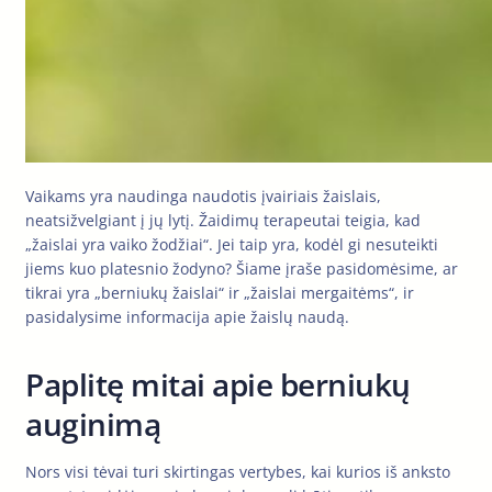
Vaikams yra naudinga naudotis įvairiais žaislais,
neatsižvelgiant į jų lytį. Žaidimų terapeutai teigia, kad
„žaislai yra vaiko žodžiai“. Jei taip yra, kodėl gi nesuteikti
jiems kuo platesnio žodyno? Šiame įraše pasidomėsime, ar
tikrai yra „berniukų žaislai“ ir „žaislai mergaitėms“, ir
pasidalysime informacija apie žaislų naudą.
Paplitę mitai apie berniukų
auginimą
Nors visi tėvai turi skirtingas vertybes, kai kurios iš anksto