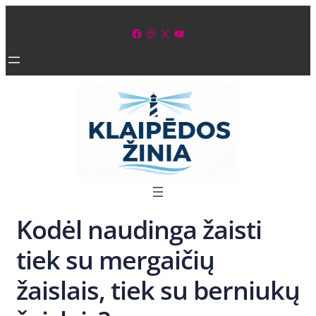
Eiti
prie
Facebook
Instagram
X
YouTube
turinio
Kodėl naudinga žaisti
tiek su mergaičių
žaislais, tiek su berniukų