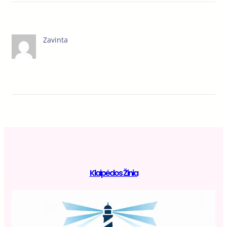
Zavinta
Klaipėdos Žinia