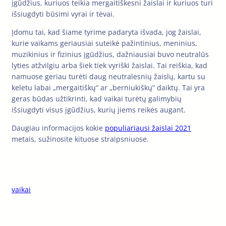
įgūdžius, kuriuos teikia mergaitiškesni žaislai ir kuriuos turi
išsiugdyti būsimi vyrai ir tėvai.
Įdomu tai, kad šiame tyrime padaryta išvada, jog žaislai,
kurie vaikams geriausiai suteikė pažintinius, meninius,
muzikinius ir fizinius įgūdžius, dažniausiai buvo neutralūs
lyties atžvilgiu arba šiek tiek vyriški žaislai. Tai reiškia, kad
namuose geriau turėti daug neutralesnių žaislų, kartu su
keletu labai „mergaitiškų“ ar „berniukiškų“ daiktų. Tai yra
geras būdas užtikrinti, kad vaikai turėtų galimybių
išsiugdyti visus įgūdžius, kurių jiems reikės augant.
Daugiau informacijos kokie
populiariausi žaislai 2021
metais, sužinosite kituose straipsniuose.
vaikai