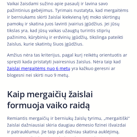
Vaikai žaisdami sužino apie pasaulį ir lavina savo
pažintinius gebėjimus. Tyrimais nustatyta, kad mergaitėms
ir berniukams skirti žaislai kiekvieną lytį moko skirtingų
pamokų ir skatina juos lavinti įvairius įgūdžius. Jei jūsų
tikslas yra, kad jūsų vaikas užaugtų turintis stiprių
pažinimo, kūrybinių ir erdvinių įgūdžių, tikslinga pateikti
žaislus, kurie skatintų šiuos įgūdžius.
Amžius nėra tas kriterijus, pagal kurį reikėtų orientuotis ar
spręsti kada pristatyti įvairesnius žaislus. Nėra taip kad
žaislai mergaitėms nuo 6 metų
yra kažkuo geresni ar
blogesni nei skirti nuo 9 metų.
Kaip mergaičių žaislai
formuoja vaiko raidą
Remiantis mergaičių ir berniukų žaislų tyrimu, „mergaitiški“
žaislai dažniausiai skiria daugiau dėmesio fizinei išvaizdai
ir patrauklumui. Jie taip pat dažniau skatina auklėjimą,