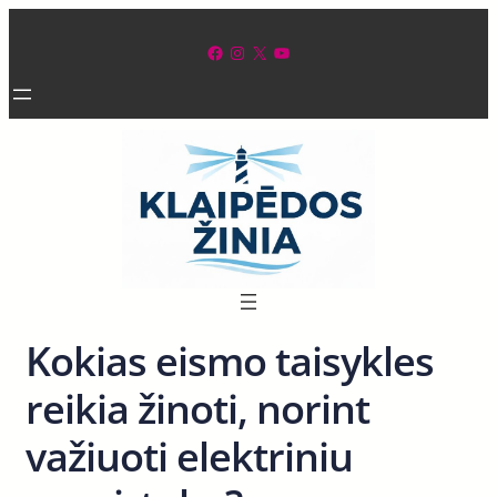
Eiti
prie
Facebook
Instagram
X
YouTube
turinio
Kokias eismo taisykles
reikia žinoti, norint
važiuoti elektriniu