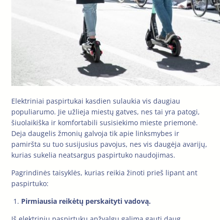
Elektriniai paspirtukai kasdien sulaukia vis daugiau
populiarumo. Jie užlieja miestų gatves, nes tai yra patogi,
šiuolaikiška ir komfortabili susisiekimo mieste priemonė.
Deja daugelis žmonių galvoja tik apie linksmybes ir
pamiršta su tuo susijusius pavojus, nes vis daugėja avarijų,
kurias sukelia neatsargus paspirtuko naudojimas.
Pagrindinės taisyklės, kurias reikia žinoti prieš lipant ant
paspirtuko:
Pirmiausia reikėtų perskaityti vadovą.
Iš elektrinių paspirtukų apžvalgų galima gauti daug