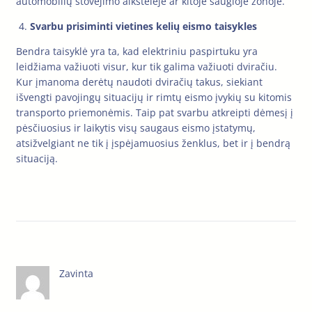
automobilių stovėjimo aikštelėje ar kitoje saugioje zonoje.
Svarbu prisiminti vietines kelių eismo taisykles
Bendra taisyklė yra ta, kad elektriniu paspirtuku yra
leidžiama važiuoti visur, kur tik galima važiuoti dviračiu.
Kur įmanoma derėtų naudoti dviračių takus, siekiant
išvengti pavojingų situacijų ir rimtų eismo įvykių su kitomis
transporto priemonėmis. Taip pat svarbu atkreipti dėmesį į
pėsčiuosius ir laikytis visų saugaus eismo įstatymų,
atsižvelgiant ne tik į įspėjamuosius ženklus, bet ir į bendrą
situaciją.
Zavinta