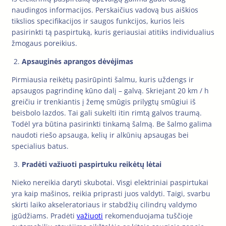
naudingos informacijos. Perskaičius vadovą bus aiškios
tikslios specifikacijos ir saugos funkcijos, kurios leis
pasirinkti tą paspirtuką, kuris geriausiai atitiks individualius
žmogaus poreikius.
Apsauginės aprangos dėvėjimas
Pirmiausia reikėtų pasirūpinti šalmu, kuris uždengs ir
apsaugos pagrindinę kūno dalį – galvą. Skriejant 20 km / h
greičiu ir trenkiantis į žemę smūgis prilygtų smūgiui iš
beisbolo lazdos. Tai gali sukelti itin rimtą galvos traumą.
Todėl yra būtina pasirinkti tinkamą šalmą. Be šalmo galima
naudoti riešo apsauga, kelių ir alkūnių apsaugas bei
specialius batus.
Pradėti važiuoti paspirtuku reikėtų lėtai
Nieko nereikia daryti skubotai. Visgi elektriniai paspirtukai
yra kaip mašinos, reikia priprasti juos valdyti. Taigi, svarbu
skirti laiko akseleratoriaus ir stabdžių cilindrų valdymo
įgūdžiams. Pradėti
važiuoti
rekomenduojama tuščioje