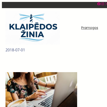
Facebook
Instagram
X
Eiti
prie
turinio
Pramogos
2018-07-01