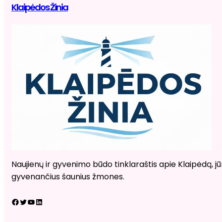
Klaipėdos Žinia
Naujienų ir gyvenimo būdo tinklaraštis apie Klaipėdą, jūr
gyvenančius šaunius žmones.
Facebook
Twitter
YouTube
LinkedIn