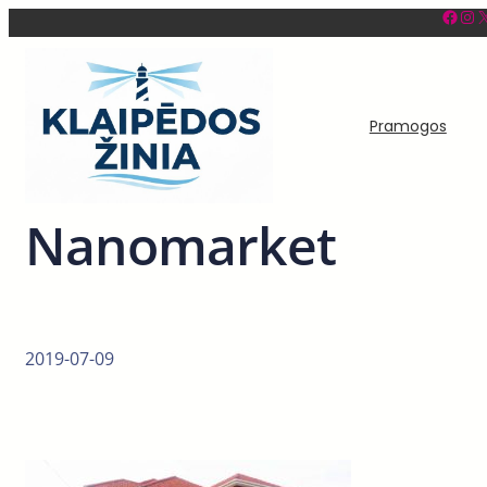
Facebook
Instagram
X
Eiti
prie
turinio
Pramogos
Nanomarket
2019-07-09