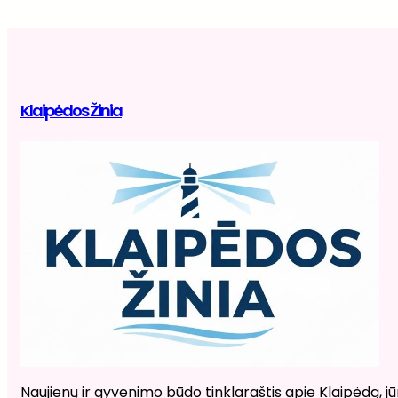
Klaipėdos Žinia
Naujienų ir gyvenimo būdo tinklaraštis apie Klaipėdą, jūr