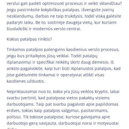
verslui gali padėti optimizuoti procesus ir veikti sklandžiau?
Jeigu pasirinksite kokybiškas patalpas, išvengsite įvairių
nesklandumų, darbas ne taip trukdysis, todėl viską galėsite
padaryti laiku. Be to, sostinėje daugėja vietų, kur kuriami
šiuolaikiški ir modernūs verslo centrai.
Kokias patalpas rinktis?
Tinkamos patalpos palengvins kasdienius verslo procesus,
jeigu bus pritaikytos Jūsų veiklai. Todėl patalpų
išplanavimui ir specifikai reikėtų skirti daug dėmesio. Iš
anksto pagalvokite, kaip turi būti i6planuotos patalpos, kad
jose galėtumėte tinkamai ir operatyviai atlikti visas
kasdienes užduotis.
Nepriklausomai nuo to, kokia yra Jūsų veiklos kryptis, labai
svarbu įvertinti, kad patalpose vietos pakaktų visiems
darbuotojams. Taip pat svarbu pagalvoti apie papildomas
erdves, tokias kaip patalpos valgymui, pasitarimams,
poilsiui. Tik tokiose patalpose, kuriose galvojama apie
darbuotojo gerą savijauta, darbuotojai norai ir motyvuotai