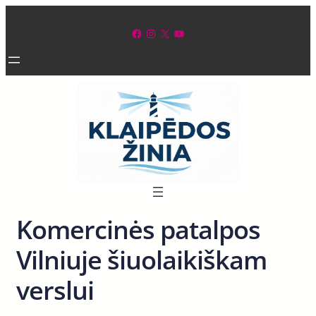
Eiti
prie
Facebook
Instagram
X
YouTube
turinio
Komercinės patalpos
Vilniuje šiuolaikiškam
verslui