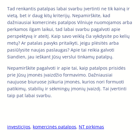
Tad renkantis patalpas labai svarbu įvertinti ne tik kainą ir
vietą, bet ir daug kitų kriterijų. Nepamirškite, kad
dažniausiai komercinės patalpos Vilniuje nuomojamos arba
perkamos ilgam laikui, tad labai svarbu pagalvoti apie
perspektyvą ir ateitį. Kaip savo veiklą čia vykdysite po kelių
metų? Ar patalas pavyks pritaikyti, jeigu plėsitės arba
pasiūlysite naujas paslaugas? Apie tai reikia galvoti
šiandien, jau ieškant Jūsų verslui tinkamų patalpų.
Nepamirškite pagalvoti ir apie tai, kaip patalpos prisidės
prie Jūsų įmonės įvaizdžio formavimo. Dažniausiai
naujuose biuruose įsikuria įmonės, kurios nori formuoti
patikimų, stabilių ir sėkmingų įmonių įvaizdį. Tai įvertinti
taip pat labai svarbu.
investicijos
, 
komercinės patalpos
, 
NT pirkimas