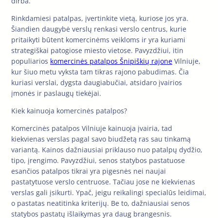
dirba.
Rinkdamiesi patalpas, įvertinkite vietą, kuriose jos yra.
Šiandien daugybė verslų renkasi verslo centrus, kurie
pritaikyti būtent komercinėms veikloms ir yra kuriami
strategiškai patogiose miesto vietose. Pavyzdžiui, itin
populiarios
komercinės patalpos Šnipiškių rajone
Vilniuje,
kur šiuo metu vyksta tam tikras rajono pabudimas. Čia
kuriasi verslai, dygsta daugiabučiai, atsidaro įvairios
įmonės ir paslaugų tiekėjai.
Kiek kainuoja komercinės patalpos?
Komercinės patalpos Vilniuje kainuoja įvairia, tad
kiekvienas verslas pagal savo biudžetą ras sau tinkamą
variantą. Kainos dažniausiai priklauso nuo patalpų dydžio,
tipo, įrengimo. Pavyzdžiui, senos statybos pastatuose
esančios patalpos tikrai yra pigesnės nei naujai
pastatytuose verslo centruose. Tačiau jose ne kiekvienas
verslas gali įsikurti. Ypač, jeigu reikalingi specialūs leidimai,
o pastatas neatitinka kriterijų. Be to, dažniausiai senos
statybos pastatų išlaikymas yra daug brangesnis.