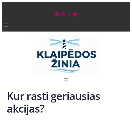
Eiti
prie
Facebook
Instagram
X
YouTube
turinio
Kur rasti geriausias
akcijas?