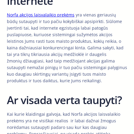
internete
Norfa akcijos laisvalaikio prekėms
yra vienas geriausių
būdų sutaupyti ir tuo pačiu kokybiškai apsipirkti. Siūlome
įvertinti tai, kad internete egzistuoja labai patogūs
puslapiuose, kuriuose sistemingai sužymėtos akcijos
leistinos Jums rasti tuos maisto produktus, kokių reikia, o
kaina dažniausiai konkurencingai kinta. Galima sakyti, kad
tai yra tikrų tikriausia akcijų medžioklė ir daugelis
žmonių džiaugiasi, kad taip medžiojant akcijas galima
sutaupyti nemažai pinigų ir tuo pačiu sistemingai palyginus
kuo daugiau skirtingų variantų įsigyti tuos maisto
produktus ir tuos daiktus, kurie Jums reikalingi.
Ar visada verta taupyti?
Kai kurie klaidingai galvoja, kad Norfa akcijos laisvalaikio
prekėms yra ne visiškai realios ir labai dažnai žmogus
norėdamas sutaupyti padaro sau kur kas daugiau
problemų. Paprasčiausiai, ne visada prekės atitinka