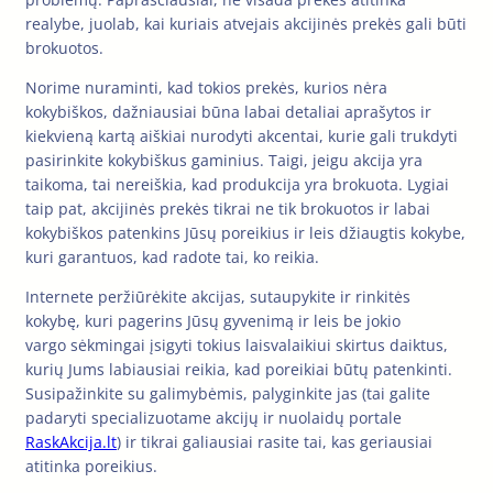
realybe, juolab, kai kuriais atvejais akcijinės prekės gali būti
brokuotos.
Norime nuraminti, kad tokios prekės, kurios nėra
kokybiškos, dažniausiai būna labai detaliai aprašytos ir
kiekvieną kartą aiškiai nurodyti akcentai, kurie gali trukdyti
pasirinkite kokybiškus gaminius. Taigi, jeigu akcija yra
taikoma, tai nereiškia, kad produkcija yra brokuota. Lygiai
taip pat, akcijinės prekės tikrai ne tik brokuotos ir labai
kokybiškos patenkins Jūsų poreikius ir leis džiaugtis kokybe,
kuri garantuos, kad radote tai, ko reikia.
Internete peržiūrėkite akcijas, sutaupykite ir rinkitės
kokybę, kuri pagerins Jūsų gyvenimą ir leis be jokio
vargo sėkmingai įsigyti tokius laisvalaikiui skirtus daiktus,
kurių Jums labiausiai reikia, kad poreikiai būtų patenkinti.
Susipažinkite su galimybėmis, palyginkite jas (tai galite
padaryti specializuotame akcijų ir nuolaidų portale
RaskAkcija.lt
) ir tikrai galiausiai rasite tai, kas geriausiai
atitinka poreikius.