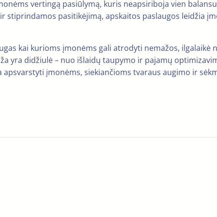
a įmonėms vertingą pasiūlymą, kuris neapsiriboja vien bala
 ir stiprindamos pasitikėjimą, apskaitos paslaugos leidžia įmo
augas kai kurioms įmonėms gali atrodyti nemažos, ilgalaikė 
ža yra didžiulė – nuo išlaidų taupymo ir pajamų optimizavim
rta apsvarstyti įmonėms, siekiančioms tvaraus augimo ir sėk