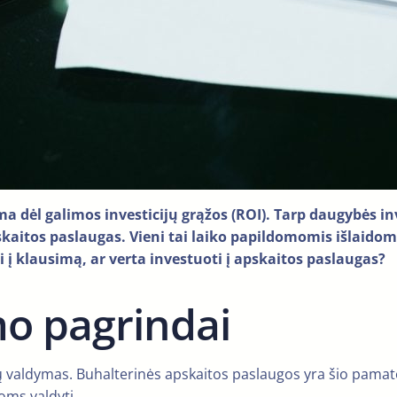
ama dėl galimos investicijų grąžos (ROI). Tarp daugybės i
aitos paslaugas. Vieni tai laiko papildomomis išlaidomis,
i į klausimą, ar verta investuoti į apskaitos paslaugas?
mo pagrindai
 valdymas. Buhalterinės apskaitos paslaugos yra šio pamato 
oms valdyti.