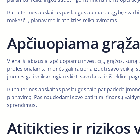
Buhalterinės apskaitos paslaugos apima daugybę svarbių f
mokesčių planavimo ir atitikties reikalavimams.
Apčiuopiama grąža
Viena iš labiausiai apčiuopiamų investicijų grąžos, kuri
profesionalams, įmonės gali racionalizuoti savo veiklą, 
įmonės gali veiksmingiau skirti savo laiką ir išteklius pa
Buhalterinės apskaitos paslaugos taip pat padeda įmonė
planavimą. Pasinaudodami savo patirtimi finansų valdymo 
sprendimus.
Atitikties ir rizik