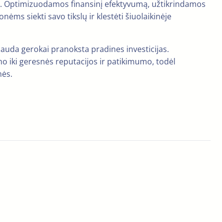
nsu. Optimizuodamos finansinį efektyvumą, užtikrindamos
nėms siekti savo tikslų ir klestėti šiuolaikinėje
nauda gerokai pranoksta pradines investicijas.
o iki geresnės reputacijos ir patikimumo, todėl
mės.