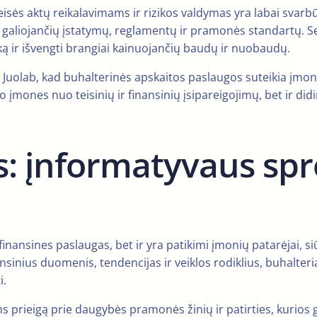
teisės aktų reikalavimams ir rizikos valdymas yra labai svarb
i galiojančių įstatymų, reglamentų ir pramonės standartų. S
iką ir išvengti brangiai kainuojančių baudų ir nuobaudų.
 Juolab, kad buhalterinės apskaitos paslaugos suteikia įmonė
o įmones nuo teisinių ir finansinių įsipareigojimų, bet ir di
os: įnformatyvaus s
finansines paslaugas, bet ir yra patikimi įmonių patarėjai, si
sinius duomenis, tendencijas ir veiklos rodiklius, buhalter
i.
 prieigą prie daugybės pramonės žinių ir patirties, kurios 