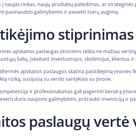
s į naujas rinkas, naujų produktų paleidimas, ar strateginės
nt pasinaudoti galimybėmis ir pasiekti tvarų augimą.
itikėjimo stiprinimas
lterinės apskaitos paslaugas įmonėms teikia ne mažiau vert
jų šalių, įskaitant investuotojus, skolintojus, klientus ir r
uhalterinės apskaitos paslaugos skatina pasitikėjimą įmonės 
ą riziką, susijusią su verslo santykiais su įmone.
mpetencija ir profesionalumas gali pagerinti bendrą įmonės
 atverti duris naujoms galimybėms, pritraukti investicijų ir p
itos paslaugų vertė 