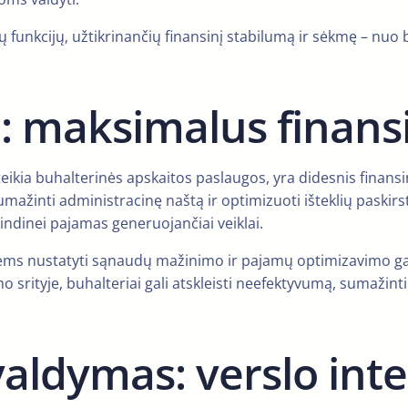
unkcijų, užtikrinančių finansinį stabilumą ir sėkmę – nuo b
: maksimalus finans
ą teikia buhalterinės apskaitos paslaugos, yra didesnis fin
sumažinti administracinę naštą ir optimizuoti išteklių paski
grindinei pajamas generuojančiai veiklai.
ms nustatyti sąnaudų mažinimo ir pajamų optimizavimo galim
srityje, buhalteriai gali atskleisti neefektyvumą, sumažinti
os valdymas: verslo in