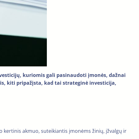
nvesticijų, kuriomis gali pasinaudoti įmonės, dažnai
 kiti pripažįsta, kad tai strateginė investicija,
kertinis akmuo, suteikiantis įmonėms žinių, įžvalgų ir