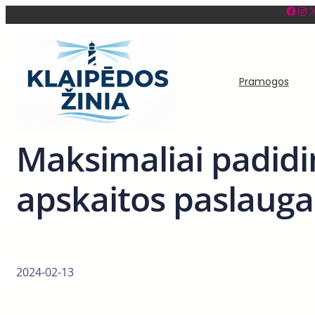
Facebook
Instagram
X
Eiti
prie
turinio
Pramogos
Maksimaliai padidin
apskaitos paslaug
2024-02-13