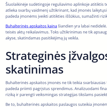
Šiuolaikinėje sudėtingoje reguliavimo aplinkoje atitiktis 
atlieka svarbų vaidmenį užtikrinant, kad įmonės laikytųs
padeda įmonėms įveikti atitikties iššūkius, sumažinti riz
Buhalterinės apskaitos kaina
šiandien yra labai nedidelė.
teisės aktų reikalavimus. Toks užtikrinimas ne tik apsaug
akyse, skatindamas pasitikėjimą jų veikla.
Strateginės įžvalg
skatinimas
Buhalterinės apskaitos įmonės ne tik teikia svarbiausias 
padeda priimti pagrįstus sprendimus. Analizuodami finan
riziką ir parengti veiksmingas strategijas tikslams pasiekt
Be to, buhalterinės apskaitos paslaugos suteikia įmonėms