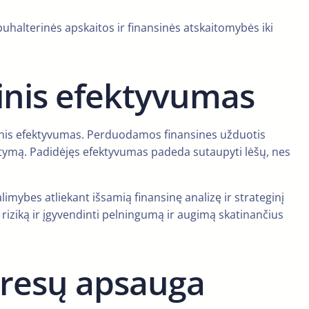
uhalterinės apskaitos ir finansinės atskaitomybės iki
inis efektyvumas
ansinis efektyvumas. Perduodamos finansines užduotis
rstymą. Padidėjęs efektyvumas padeda sutaupyti lėšų, nes
ybes atliekant išsamią finansinę analizę ir strateginį
 riziką ir įgyvendinti pelningumą ir augimą skatinančius
teresų apsauga