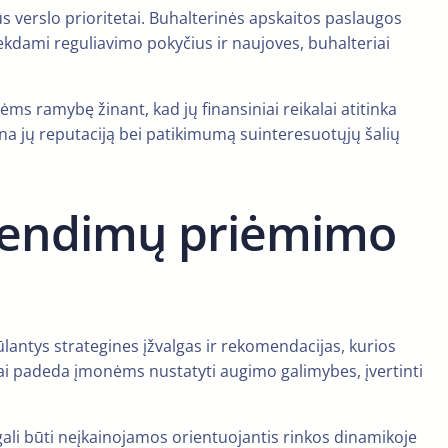
ūs verslo prioritetai. Buhalterinės apskaitos paslaugos
ekdami reguliavimo pokyčius ir naujoves, buhalteriai
ms ramybę žinant, kad jų finansiniai reikalai atitinka
dina jų reputaciją bei patikimumą suinteresuotųjų šalių
prendimų priėmimo
ūlantys strategines įžvalgas ir rekomendacijas, kurios
iai padeda įmonėms nustatyti augimo galimybes, įvertinti
gali būti neįkainojamos orientuojantis rinkos dinamikoje