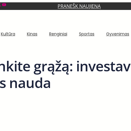
YouTube
PRANEŠK NAUJIENĄ
Kultūra
Kinas
Renginiai
Sportas
Gyvenimas
kite grąžą: investav
as nauda