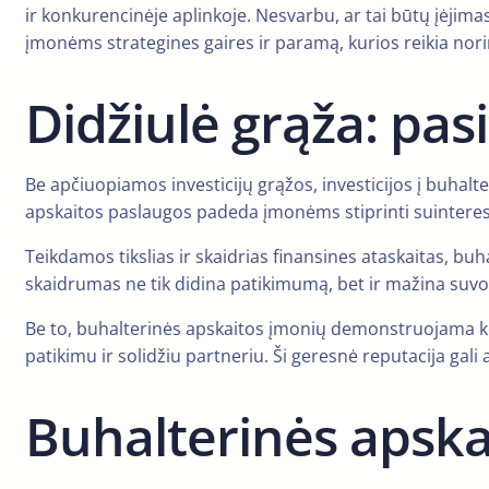
ir konkurencinėje aplinkoje. Nesvarbu, ar tai būtų įėjima
įmonėms strategines gaires ir paramą, kurios reikia nori
Didžiulė grąža: pas
Be apčiuopiamos investicijų grąžos, investicijos į buha
apskaitos paslaugos padeda įmonėms stiprinti suinteresuotų
Teikdamos tikslias ir skaidrias finansines ataskaitas, b
skaidrumas ne tik didina patikimumą, bet ir mažina suvokt
Be to, buhalterinės apskaitos įmonių demonstruojama ko
patikimu ir solidžiu partneriu. Ši geresnė reputacija gali
Buhalterinės apska