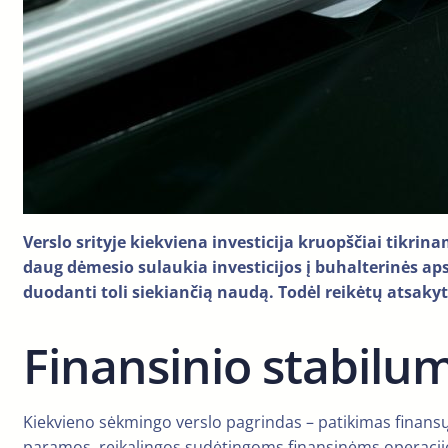
Verslo srityje kiekviena investicija kruopščiai tikrin
daug dėmesio sulaukia investicijos į buhalterinės apsk
duodanti toli siekiančią naudą. Todėl reikėtų atsakyt
Finansinio stabilu
Kiekvieno sėkmingo verslo pagrindas – patikimas finansų
paramos, reikalingos sudėtingoms finansinėms operacij