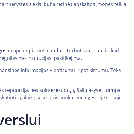
 partnerystės siekis, buhalterinės apskaitos įmonės teikia
ingos neapčiuopiamos naudos. Turbūt svarbiausia, kad
eguliavimo institucijas, pasitikėjimą.
finansinės informacijos vientisumu ir patikimumu. Toks
 reputaciją, nes suinteresuotųjų šalių akyse ji tampa
askatinti ilgalaikę sėkmę vis konkurencingesnėje rinkoje.
verslui