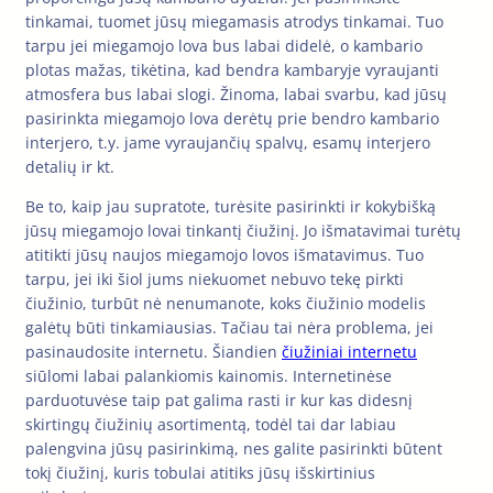
tinkamai, tuomet jūsų miegamasis atrodys tinkamai. Tuo
tarpu jei miegamojo lova bus labai didelė, o kambario
plotas mažas, tikėtina, kad bendra kambaryje vyraujanti
atmosfera bus labai slogi. Žinoma, labai svarbu, kad jūsų
pasirinkta miegamojo lova derėtų prie bendro kambario
interjero, t.y. jame vyraujančių spalvų, esamų interjero
detalių ir kt.
Be to, kaip jau supratote, turėsite pasirinkti ir kokybišką
jūsų miegamojo lovai tinkantį čiužinį. Jo išmatavimai turėtų
atitikti jūsų naujos miegamojo lovos išmatavimus. Tuo
tarpu, jei iki šiol jums niekuomet nebuvo tekę pirkti
čiužinio, turbūt nė nenumanote, koks čiužinio modelis
galėtų būti tinkamiausias. Tačiau tai nėra problema, jei
pasinaudosite internetu. Šiandien
čiužiniai internetu
siūlomi labai palankiomis kainomis. Internetinėse
parduotuvėse taip pat galima rasti ir kur kas didesnį
skirtingų čiužinių asortimentą, todėl tai dar labiau
palengvina jūsų pasirinkimą, nes galite pasirinkti būtent
tokį čiužinį, kuris tobulai atitiks jūsų išskirtinius