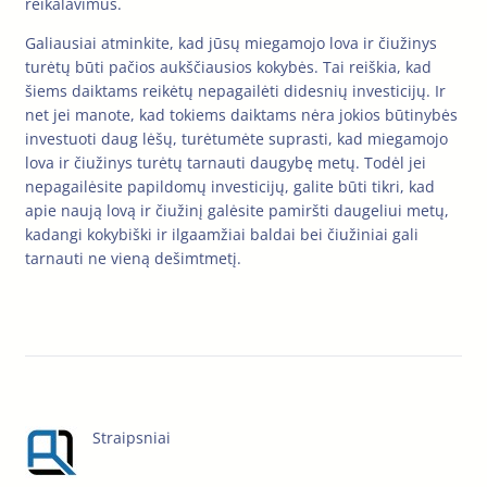
reikalavimus.
Galiausiai atminkite, kad jūsų miegamojo lova ir čiužinys
turėtų būti pačios aukščiausios kokybės. Tai reiškia, kad
šiems daiktams reikėtų nepagailėti didesnių investicijų. Ir
net jei manote, kad tokiems daiktams nėra jokios būtinybės
investuoti daug lėšų, turėtumėte suprasti, kad miegamojo
lova ir čiužinys turėtų tarnauti daugybę metų. Todėl jei
nepagailėsite papildomų investicijų, galite būti tikri, kad
apie naują lovą ir čiužinį galėsite pamiršti daugeliui metų,
kadangi kokybiški ir ilgaamžiai baldai bei čiužiniai gali
tarnauti ne vieną dešimtmetį.
Straipsniai