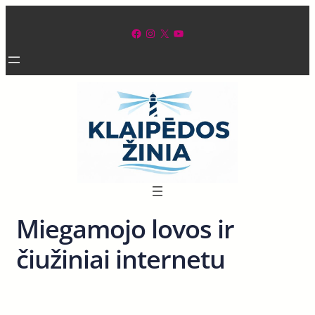
Eiti
prie
Facebook
Instagram
X
YouTube
turinio
Miegamojo lovos ir
čiužiniai internetu