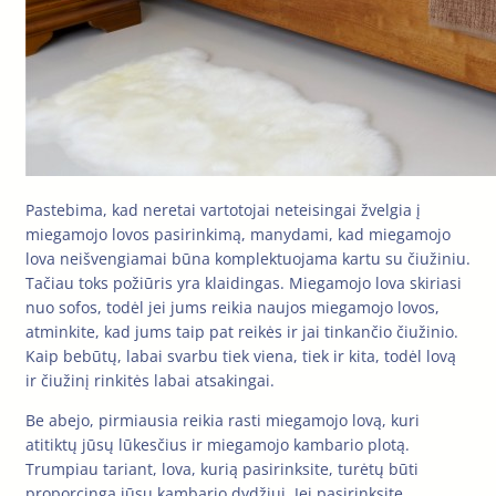
Pastebima, kad neretai vartotojai neteisingai žvelgia į
miegamojo lovos pasirinkimą, manydami, kad miegamojo
lova neišvengiamai būna komplektuojama kartu su čiužiniu.
Tačiau toks požiūris yra klaidingas. Miegamojo lova skiriasi
nuo sofos, todėl jei jums reikia naujos miegamojo lovos,
atminkite, kad jums taip pat reikės ir jai tinkančio čiužinio.
Kaip bebūtų, labai svarbu tiek viena, tiek ir kita, todėl lovą
ir čiužinį rinkitės labai atsakingai.
Be abejo, pirmiausia reikia rasti miegamojo lovą, kuri
atitiktų jūsų lūkesčius ir miegamojo kambario plotą.
Trumpiau tariant, lova, kurią pasirinksite, turėtų būti
proporcinga jūsų kambario dydžiui. Jei pasirinksite