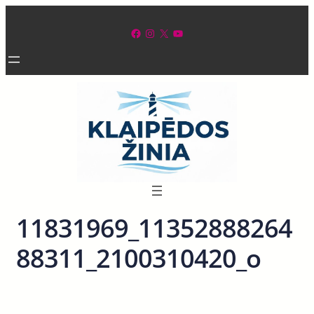
Eiti
prie
Facebook
Instagram
X
YouTube
turinio
11831969_11352888264
88311_2100310420_o