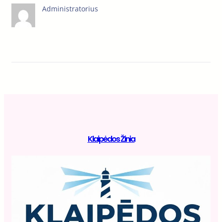
Administratorius
Klaipėdos Žinia