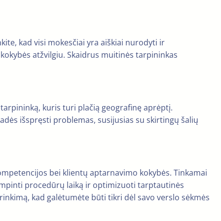
ite, kad visi mokesčiai yra aiškiai nurodyti ir
 kokybės atžvilgiu. Skaidrus muitinės tarpininkas
tarpininką, kuris turi plačią geografinę aprėptį.
 padės išspręsti problemas, susijusias su skirtingų šalių
 kompetencijos bei klientų aptarnavimo kokybės. Tinkamai
mpinti procedūrų laiką ir optimizuoti tarptautinės
rinkimą, kad galėtumėte būti tikri dėl savo verslo sėkmės