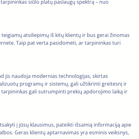
ės tarpininkas siūlo platų paslaugų spektrą – nuo
 teigiamų atsiliepimų iš kitų klientų ir bus gerai žinomas
ernete. Taip pat verta pasidomėti, ar tarpininkas turi
kad jis naudoja modernias technologijas, skirtas
izuotų programų ir sistemų, gali užtikrinti greitesnį ir
arpininkas gali sutrumpinti prekių apdorojimo laiką ir
akyti į jūsų klausimus, pateikti išsamią informaciją apie
agalbos. Geras klientų aptarnavimas yra esminis veiksnys,