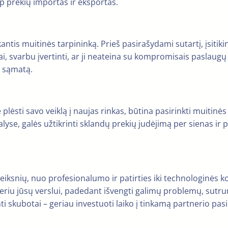
ip prekių importas ir eksportas.
tis muitinės tarpininką. Prieš pasirašydami sutartį, įsitikink
i, svarbu įvertinti, ar ji neateina su kompromisais paslaugų
ų sąmatą.
plėsti savo veiklą į naujas rinkas, būtina pasirinkti muitinės 
 šalyse, galės užtikrinti sklandų prekių judėjimą per sienas ir
veiksnių, nuo profesionalumo ir patirties iki technologinės
tneriu jūsų verslui, padedant išvengti galimų problemų, sutru
 skubotai – geriau investuoti laiko į tinkamą partnerio pasi