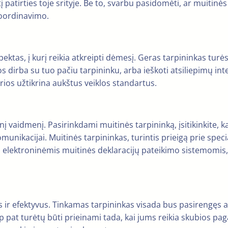
į patirties toje srityje. Be to, svarbu pasidomėti, ar muitin
koordinavimo.
ktas, į kurį reikia atkreipti dėmesį. Geras tarpininkas turės
os dirba su tuo pačiu tarpininku, arba ieškoti atsiliepimų int
urios užtikrina aukštus veiklos standartus.
nį vaidmenį. Pasirinkdami muitinės tarpininką, įsitikinkite, 
ikacijai. Muitinės tarpininkas, turintis prieigą prie special
elektroninėmis muitinės deklaracijų pateikimo sistemomis, t
ir efektyvus. Tinkamas tarpininkas visada bus pasirengęs ats
aip pat turėtų būti prieinami tada, kai jums reikia skubios p