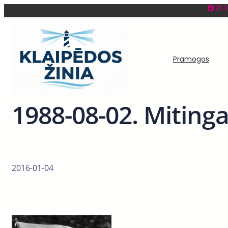
Facebook
Instagram
X
Eiti
prie
turinio
Pramogos
1988-08-02. Miting
2016-01-04