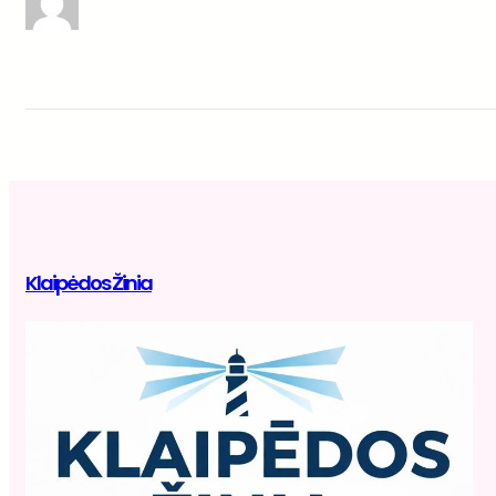
Klaipėdos Žinia