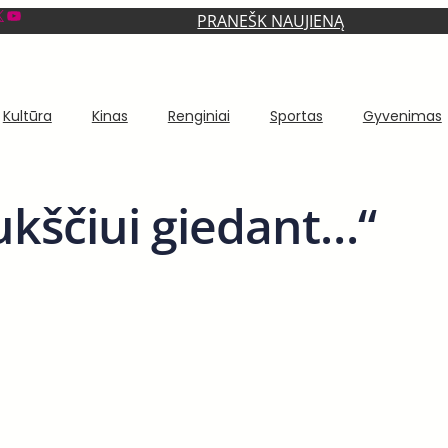
YouTube
PRANEŠK NAUJIENĄ
Kultūra
Kinas
Renginiai
Sportas
Gyvenimas
kščiui giedant…“