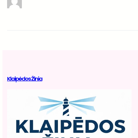
Klaipėdos Žinia