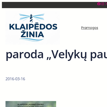
Facebook
Instagram
X
Eiti
prie
turinio
Pramogos
paroda „Velykų pau
2016-03-16