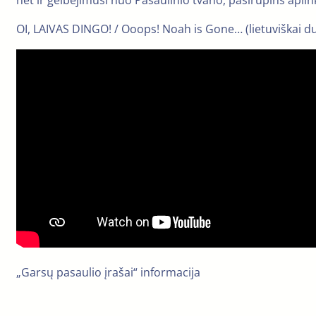
net ir gelbėjimusi nuo Pasaulinio tvano, pasirūpins aplink
OI, LAIVAS DINGO! / Ooops! Noah is Gone… (lietuviškai d
„Garsų pasaulio įrašai“ informacija