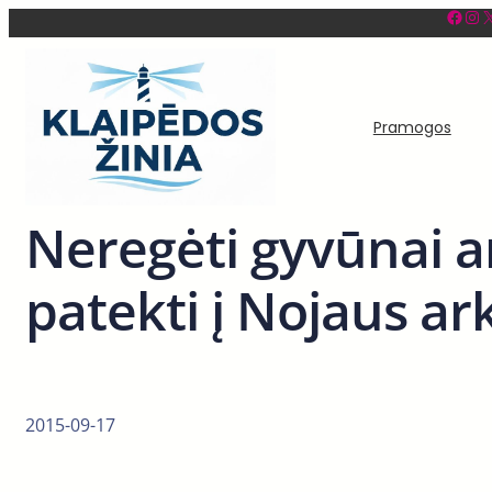
Facebook
Instagram
X
Eiti
prie
turinio
Pramogos
Neregėti gyvūnai an
patekti į Nojaus ar
2015-09-17