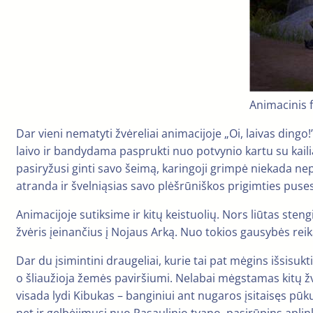
Animacinis f
Dar vieni nematyti žvėreliai animacijoje „Oi, laivas dingo
laivo ir bandydama pasprukti nuo potvynio kartu su kaili
pasiryžusi ginti savo šeimą, karingoji grimpė niekada nep
atranda ir švelniąsias savo plėšrūniškos prigimties puses
Animacijoje sutiksime ir kitų keistuolių. Nors liūtas steng
žvėris įeinančius į Nojaus Arką. Nuo tokios gausybės reikal
Dar du įsimintini draugeliai, kurie tai pat mėgins išsisuk
o šliaužioja žemės paviršiumi. Nelabai mėgstamas kitų žvėr
visada lydi Kibukas – banginiui ant nugaros įsitaisęs pūku