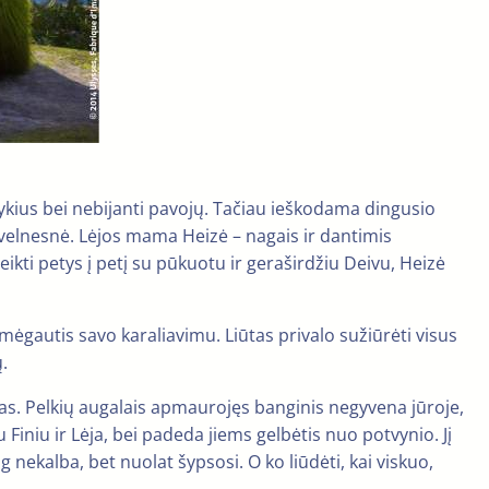
uotykius bei nebijanti pavojų. Tačiau ieškodama dingusio
švelnesnė. Lėjos mama Heizė – nagais ir dantimis
ikti petys į petį su pūkuotu ir geraširdžiu Deivu, Heizė
ko mėgautis savo karaliavimu. Liūtas privalo sužiūrėti visus
.
bukas. Pelkių augalais apmaurojęs banginis negyvena jūroje,
Finiu ir Lėja, bei padeda jiems gelbėtis nuo potvynio. Jį
 nekalba, bet nuolat šypsosi. O ko liūdėti, kai viskuo,