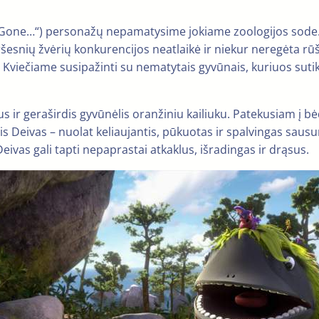
s Gone…“) personažų nepamatysime jokiame zoologijos sode. T
ršesnių žvėrių konkurencijos neatlaikė ir niekur neregėta rūšis
. Kviečiame susipažinti su nematytais gyvūnais, kuriuos suti
us ir geraširdis gyvūnėlis oranžiniu kailiuku. Patekusiam į b
anosis Deivas – nuolat keliaujantis, pūkuotas ir spalvingas saus
ivas gali tapti nepaprastai atkaklus, išradingas ir drąsus.