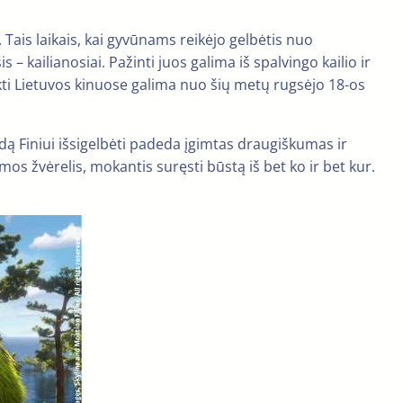
ais laikais, kai gyvūnams reikėjo gelbėtis nuo
 – kailianosiai. Pažinti juos galima iš spalvingo kailio ir
kti Lietuvos kinuose galima nuo šių metų rugsėjo 18-os
ėdą Finiui išsigelbėti padeda įgimtas draugiškumas ir
umos žvėrelis, mokantis suręsti būstą iš bet ko ir bet kur.