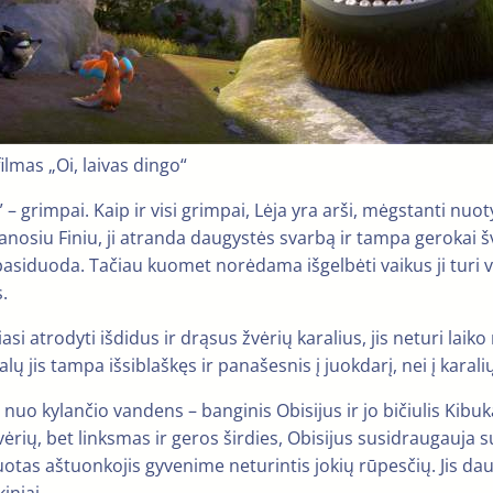
ilmas „Oi, laivas dingo“
!” – grimpai. Kaip ir visi grimpai, Lėja yra arši, mėgstanti n
anosiu Finiu, ji atranda daugystės svarbą ir tampa gerokai 
asiduoda. Tačiau kuomet norėdama išgelbėti vaikus ji turi ve
.
iasi atrodyti išdidus ir drąsus žvėrių karalius, jis neturi lai
ų jis tampa išsiblaškęs ir panašesnis į juokdarį, nei į karalių
ti nuo kylančio vandens – banginis Obisijus ir jo bičiulis Ki
ių, bet linksmas ir geros širdies, Obisijus susidraugauja su 
otas aštuonkojis gyvenime neturintis jokių rūpesčių. Jis daug