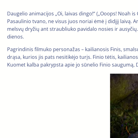
Daugelio animacijos „Oi, laivas dingo!“ („Ooops! Noah i
Pasaulinio tvano, ne visus juos noriai ėmė į didįjį laivą. A
melsvų dryžių ant straubliuko pavidalo nosies ir ausyčių
dienos.
Pagrindinis filmuko personažas – kailianosis Finis, smals
drąsa, kurios jis pats nesitikėjo turįs. Finio tėtis, kaili
Kuomet kalba pakrypsta apie jo sūnelio Finio saugumą, De