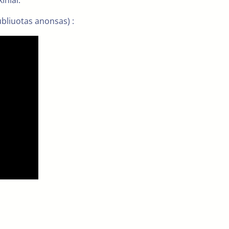
iniai.
ubliuotas anonsas) :