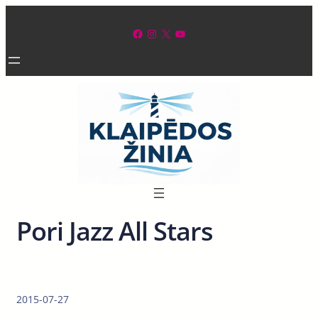
Eiti
prie
Facebook
Instagram
X
YouTube
turinio
Pori Jazz All Stars
2015-07-27