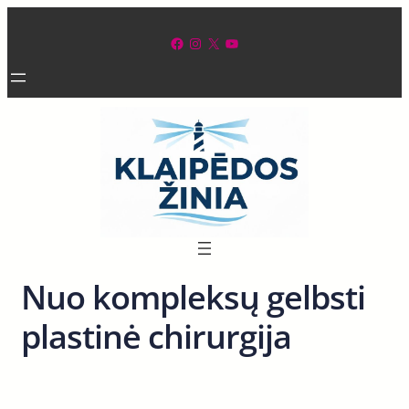
Eiti
prie
Facebook
Instagram
X
YouTube
turinio
Nuo kompleksų gelbsti
plastinė chirurgija