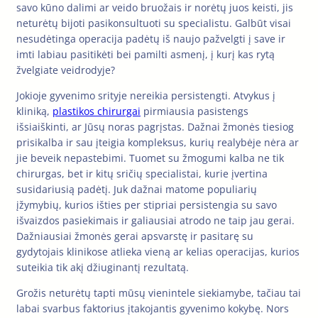
savo kūno dalimi ar veido bruožais ir norėtų juos keisti, jis
neturėtų bijoti pasikonsultuoti su specialistu. Galbūt visai
nesudėtinga operacija padėtų iš naujo pažvelgti į save ir
imti labiau pasitikėti bei pamilti asmenį, į kurį kas rytą
žvelgiate veidrodyje?
Jokioje gyvenimo srityje nereikia persistengti. Atvykus į
kliniką,
plastikos chirurgai
pirmiausia pasistengs
išsiaiškinti, ar Jūsų noras pagrįstas. Dažnai žmonės tiesiog
prisikalba ir sau įteigia kompleksus, kurių realybėje nėra ar
jie beveik nepastebimi. Tuomet su žmogumi kalba ne tik
chirurgas, bet ir kitų sričių specialistai, kurie įvertina
susidariusią padėtį. Juk dažnai matome populiarių
įžymybių, kurios išties per stipriai persistengia su savo
išvaizdos pasiekimais ir galiausiai atrodo ne taip jau gerai.
Dažniausiai žmonės gerai apsvarstę ir pasitarę su
gydytojais klinikose atlieka vieną ar kelias operacijas, kurios
suteikia tik akį džiuginantį rezultatą.
Grožis neturėtų tapti mūsų vienintele siekiamybe, tačiau tai
labai svarbus faktorius įtakojantis gyvenimo kokybę. Nors