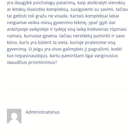
yra daugybė psichologų patarimų, kaip atsikratyti vienokių
ar kitokių išvaizdos kompleksų, susigyventi su savimi, tačiau
tai gelbsti toli gražu ne visada. Kartais kompleksai labai
neigiamai veikia mūsų gyvenimo tėkmę, ypač įgyti dar
ankstyvoje vaikystėje ir lydėję visą laiką Kiekvienas rūpinasi
namais, kuriuose gyvena, tačiau nereikėtų pamiršti ir savo
kūno, kuris yra būtent ta vieta, kurioje praleisime visą
gyvenimą. O jeigu yra visos galimybės jį pagražinti, kodėl
tuo nepasinaudojus, kartu pamirštant ilgai varginusius
skaudžius prisiminimus?
Administratorius