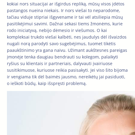
kokiai nors situacijai ar išgirdus repliką, mūsų visos įdėtos
pastangos nueina niekais. Ir nors viešai to neparodome,
tačiau viduje stipriai išgyvename ir tai vėl atsiliepia mūsų
pasitikėjimui savimi. Dažnai sekasi tiems žmonėms, kurie
rodo iniciatyvą, nebijo dėmesio ir viešumos. O kai
kompleksai trukdo viešai kalbėti, nes jaudulys dėl išvaizdos
nugali norą parodyti savo sugebėjimus, tuomet tikėtis
paaukštinimo yra gana naivu. Užimant aukštesnes pareigas
įmonėje tenka daugiau bendrauti su kolegom, palaikyti
ryšius su klientais ir partneriais, dalyvauti įvairiuose
susitikimuose, kuriuose reikia pasisakyti. Jei viso šito bijoma
ir vengiama tik dėl baimės jausmo, nereikėtų jai pasiduoti,
o ieškoti būdų, kaip išspręsti problemą.