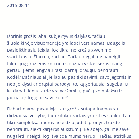
2015-08-11
Išorinis grožis labai subjektyvus dalykas, tačiau
šiuolaikinėje visuomenėje yra labai vertinamas. Daugelis
pasipiktinusių teigia, jog tikrai ne grožis gyvenime
svarbiausia. Žinoma, kad ne. Tačiau negalime paneigti
fakto, jog gražiems žmonėms dažnai viskas sekasi daug
geriau: jiems lengviau rasti darbą, draugų, bendrauti.
Kodėl? Dažniausiai jie labiau pasitiki savimi, savo jėgomis ir
nebijo klysti ar drąsiai parodyti to, ką geriausiai sugeba. O
ką daryti tiems, kurie yra varžomi jų pačių kompleksų ir
jaučiasi įstrigę ne savo kūne?
Dabartiniame pasaulyje, kur grožis sutapatinamas su
didžiausia vertybe, būti kitokiu kartais yra išties sunku. Tam
tikri kompleksai mums neleidžia judėti pirmyn, trukdo
bendrauti, siekti karjeros aukštumų. Be abejo, galime save
nugalėti ir teigti, jog išvaizda mums nerūpi. Tačiau atsitikus