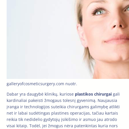
galleryofcosmeticsurgery.com nuotr.
Dabar yra daugybė klinikų, kuriose
plastikos chirurgai
gali
kardinaliai pakeisti žmogaus tolesnį gyvenimą. Naujausia
įranga ir technologijos suteikia chirurgams galimybę atlikti
net ir labai sudėtingas plastines operacijas, tačiau kartais
reikia tik nedidelio gydytojų įsikišimo ir asmuo jau atrodo
visai kitaip. Todėl, jei žmogus nėra patenkintas kuria nors