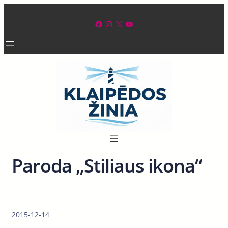
Eiti
prie
Facebook
Instagram
X
YouTube
turinio
Paroda „Stiliaus ikona“
2015-12-14