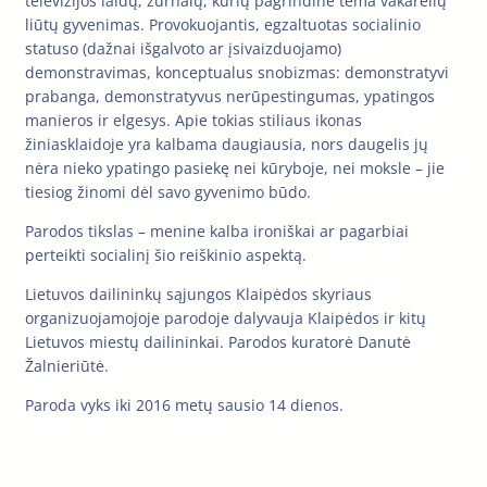
televizijos laidų, žurnalų, kurių pagrindinė tema vakarėlių
liūtų gyvenimas. Provokuojantis, egzaltuotas socialinio
statuso (dažnai išgalvoto ar įsivaizduojamo)
demonstravimas, konceptualus snobizmas: demonstratyvi
prabanga, demonstratyvus nerūpestingumas, ypatingos
manieros ir elgesys. Apie tokias stiliaus ikonas
žiniasklaidoje yra kalbama daugiausia, nors daugelis jų
nėra nieko ypatingo pasiekę nei kūryboje, nei moksle – jie
tiesiog žinomi dėl savo gyvenimo būdo.
Parodos tikslas – menine kalba ironiškai ar pagarbiai
perteikti socialinį šio reiškinio aspektą.
Lietuvos dailininkų sąjungos Klaipėdos skyriaus
organizuojamojoje parodoje dalyvauja Klaipėdos ir kitų
Lietuvos miestų dailininkai. Parodos kuratorė Danutė
Žalnieriūtė.
Paroda vyks iki 2016 metų sausio 14 dienos.