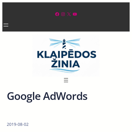
Eiti
prie
Facebook
Instagram
X
YouTube
turinio
Google AdWords
2019-08-02