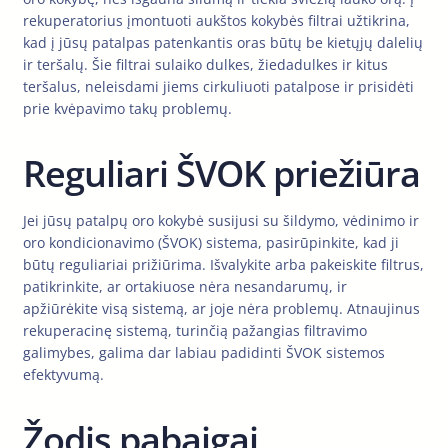
rekuperatorius įmontuoti aukštos kokybės filtrai užtikrina,
kad į jūsų patalpas patenkantis oras būtų be kietųjų dalelių
ir teršalų. Šie filtrai sulaiko dulkes, žiedadulkes ir kitus
teršalus, neleisdami jiems cirkuliuoti patalpose ir prisidėti
prie kvėpavimo takų problemų.
Reguliari ŠVOK priežiūra
Jei jūsų patalpų oro kokybė susijusi su šildymo, vėdinimo ir
oro kondicionavimo (ŠVOK) sistema, pasirūpinkite, kad ji
būtų reguliariai prižiūrima. Išvalykite arba pakeiskite filtrus,
patikrinkite, ar ortakiuose nėra nesandarumų, ir
apžiūrėkite visą sistemą, ar joje nėra problemų. Atnaujinus
rekuperacinę sistemą, turinčią pažangias filtravimo
galimybes, galima dar labiau padidinti ŠVOK sistemos
efektyvumą.
Žodis pabaigai