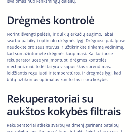
išvalomas nuo kenksmingų dalelių.
Drėgmės kontrolė
Norint išvengti pelėsių ir dulkių erkučių augimo, labai
svarbu palaikyti optimalų drėgmės lygį. Drėgnose patalpose
naudokite oro sausintuvus ir užtikrinkite tinkamą vėdinimą,
kad sumažintumėte drėgmės kaupimąsi. Kai kuriuose
rekuperatoriuose yra įmontuoti drėgmės kontrolės
mechanizmai, todėl tai yra visapusiškas sprendimas,
leidžiantis reguliuoti ir temperatūros, ir drėgmės lygį, kad
būtų užtikrintas optimalus komfortas ir oro kokybė.
Rekuperatoriai su
aukštos kokybės filtrais
Rekuperatoriai atlieka svarbų vaidmenį gerinant patalpų
oro kokybę, nes išgauna šilumą ir tiekia šviežią lauko orą. Į