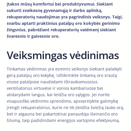
įtakos mūsų komfortui bei produktyvumui. Siekiant
sukurti sveikesnę gyvenamąją ir darbo aplinką,
rekuperatorių naudojimas yra pagrindinis veiksnys. Taigi,
svarbu aptarti praktinius patalpų oro kokybės gerinimo
žingsnius, pabrėžiant rekuperatorių vaidmenį siekiant
švaresnio ir gaivesnio oro.
Veiksmingas vėdinimas
Tinkamas vėdinimas yra esminis veiksnys siekiant palaikyti
gerą patalpų oro kokybę. Užtikrinkite tinkamą oro srautą
visose patalpose naudodami ištraukiamuosius
ventiliatorius virtuvėse ir vonios kambariuose bei
atidarydami langus, kai leidžia oro sąlygos. Jei norite
visapusiško vėdinimo sprendimo, apsvarstykite galimybę
įrengti rekuperatorius, kurie ne tik įleidžia šviežią lauko orą,
bet ir atgauna bei pakartotinai panaudoja išeinančio oro
šilumą, taip padidindami energijos vartojimo efektyvumą.