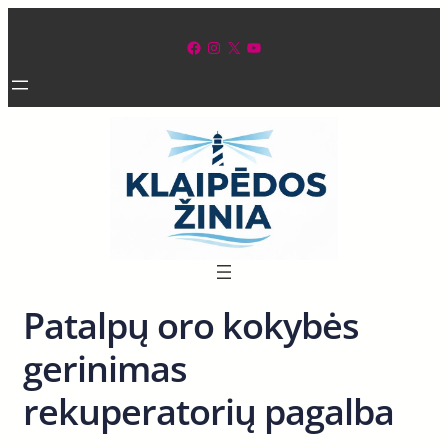
Eiti
prie
Facebook
Instagram
X
YouTube
turinio
Patalpų oro kokybės
gerinimas
rekuperatorių pagalba