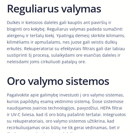
Reguliarus valymas
Dulkės ir kietosios dalelės gali kauptis ant paviršių ir
bloginti oro kokybę. Reguliarus valymas padeda sumažinti
alergenų ir teršalų kiekį. Ypatingą dėmesį skirkite kilimams,
kilimėliams ir apmušalams, nes juose gali veistis dulkių
erkutės. Rekuperatoriai su efektyviais filtrais gali dar labiau
sustiprinti šį procesą, sulaikydami ore esančias daleles ir
neleisdami joms cirkuliuoti patalpų ore.
Oro valymo sistemos
Pagalvokite apie galimybę investuoti į oro valymo sistemas,
kurios papildytų esamą vėdinimo sistemą. Šiose sistemose
naudojamos įvairios technologijos, pavyzdžiui, HEPA filtrai
ir UV-C šviesa, kad iš oro būtų pašalinti teršalai. Integruotos
su rekuperatoriais, oro valymo sistemos užtikrina, kad
recirkuliuojamas oras būtų ne tik gerai vėdinamas, bet ir