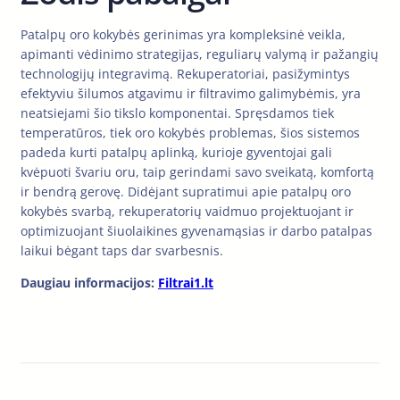
Patalpų oro kokybės gerinimas yra kompleksinė veikla,
apimanti vėdinimo strategijas, reguliarų valymą ir pažangių
technologijų integravimą. Rekuperatoriai, pasižymintys
efektyviu šilumos atgavimu ir filtravimo galimybėmis, yra
neatsiejami šio tikslo komponentai. Spręsdamos tiek
temperatūros, tiek oro kokybės problemas, šios sistemos
padeda kurti patalpų aplinką, kurioje gyventojai gali
kvėpuoti švariu oru, taip gerindami savo sveikatą, komfortą
ir bendrą gerovę. Didėjant supratimui apie patalpų oro
kokybės svarbą, rekuperatorių vaidmuo projektuojant ir
optimizuojant šiuolaikines gyvenamąsias ir darbo patalpas
laikui bėgant taps dar svarbesnis.
Daugiau informacijos:
Filtrai1.lt