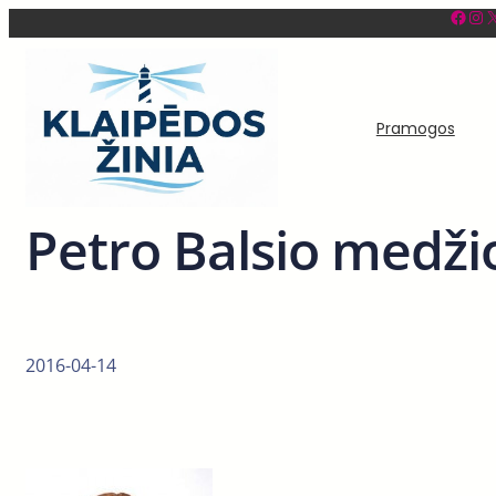
Facebook
Instagram
X
Eiti
prie
turinio
Pramogos
Petro Balsio medži
2016-04-14