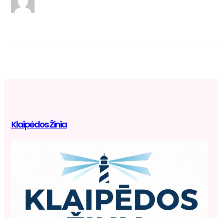
Klaipėdos Žinia