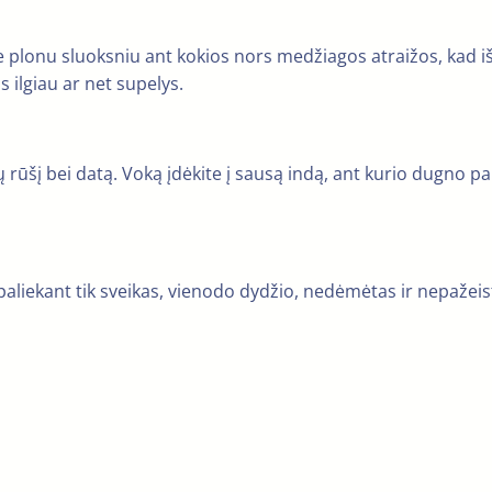
te plonu sluoksniu ant kokios nors medžiagos atraižos, kad i
 ilgiau ar net supelys.
 rūšį bei datą. Voką įdėkite į sausą indą, ant kurio dugno pa
i paliekant tik sveikas, vienodo dydžio, nedėmėtas ir nepažeis