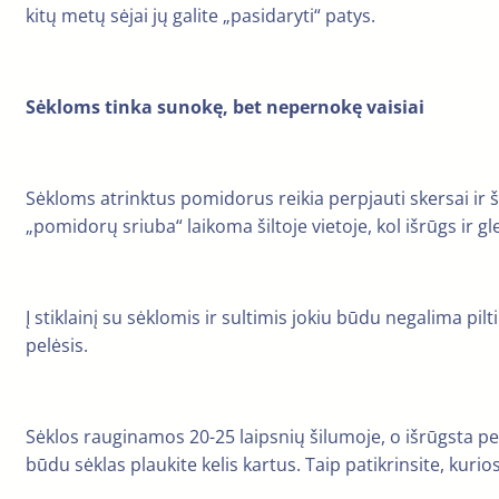
kitų metų sėjai jų galite „pasidaryti“ patys.
Sėkloms tinka sunokę, bet nepernokę vaisiai
Sėkloms atrinktus pomidorus reikia perpjauti skersai ir šau
„pomidorų sriuba“ laikoma šiltoje vietoje, kol išrūgs ir g
Į stiklainį su sėklomis ir sultimis jokiu būdu negalima p
pelėsis.
Sėklos rauginamos 20-25 laipsnių šilumoje, o išrūgsta per 
būdu sėklas plaukite kelis kartus. Taip patikrinsite, kurio