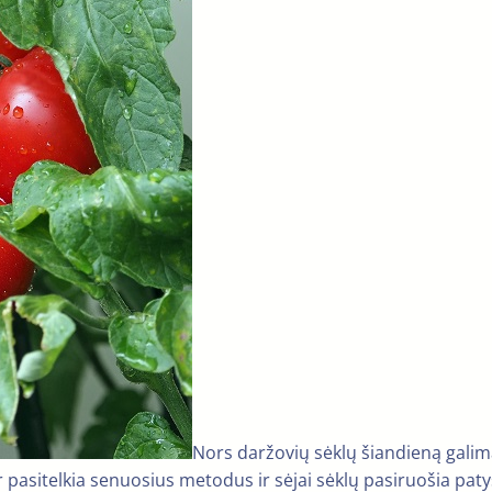
Nors daržovių sėklų šiandieną galim
r pasitelkia senuosius metodus ir sėjai sėklų pasiruošia patys.