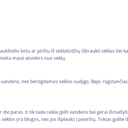
kštelio kotu ar pirštu iš sėklalizdžių išbraukti sėklas bei kar
leivėta masė atsiskirs nuo sėklų.
ilti vandens, nes berūgdamos sėklos sudygs. Beje, rūgstančias
dvi paras. Ir tik tada reikia įpilti vandens bei gerai išmaiš
s sėklos yra blogos, nes jos išplauks į paviršių. Tokias galite