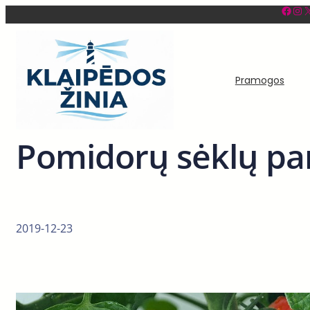
Facebook
Instagram
X
Eiti
prie
turinio
Pramogos
Pomidorų sėklų pa
2019-12-23