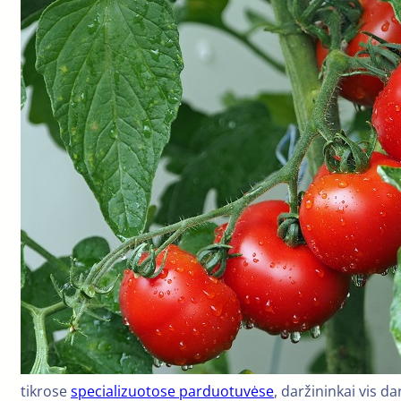
tikrose
specializuotose parduotuvėse
, daržininkai vis da