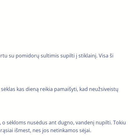
tu su pomidorų sultimis supilti į stiklainį. Visa ši
 sėklas kas dieną reikia pamaišyti, kad neužsiveistų
yti, o sėkloms nusėdus ant dugno, vandenį nupilti. Tokiu
 drąsiai išmest, nes jos netinkamos sėjai.