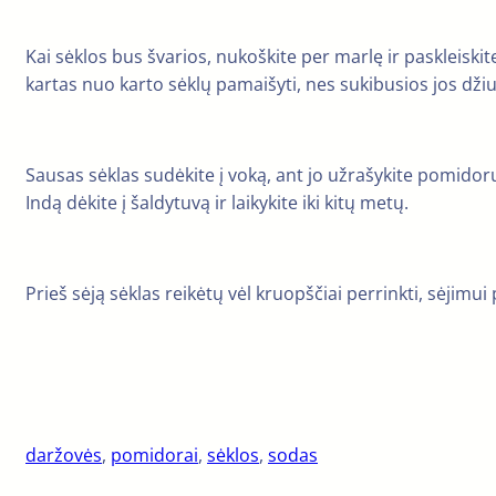
Kai sėklos bus švarios, nukoškite per marlę ir paskleiski
kartas nuo karto sėklų pamaišyti, nes sukibusios jos džius
Sausas sėklas sudėkite į voką, ant jo užrašykite pomidorų
Indą dėkite į šaldytuvą ir laikykite iki kitų metų.
Prieš sėją sėklas reikėtų vėl kruopščiai perrinkti, sėjimu
daržovės
, 
pomidorai
, 
sėklos
, 
sodas