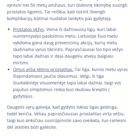
vyresni nei 50 metų amžiaus, turi didesnę tikimybę susirgti
prostatos ligomis. Tai reiškia, kad norint išvengti
komplikacijų būtinai nuolatos lankytis pas gydytoją.
Prostatos vėžys
. Viena iš dažniausių ligų, kuri labai
suintensyvėjo paskutiniu metu. Lietuvoje šiuo metu
vykdoma gana daug prevencinių akcijų, kurių metu
skatinama vyrus tikrintis. Paprasčiausiai šio tipo vėžys
tapo labai dažnas ir deja daugeliu atveju baigiasi
mirtimi.
Ūmus arba lėtinis prostatitas.
Tai liga, kurios metu vyras
šlapindamasis jaučia skausmus. Vėlgi, ši liga
šiuolaikinėje visuomenėje tapo labai dažnai, taigi vos
pajutus simptomus reikia kuo skubiau kreiptis į
gydytojus.
Daugelis vyrų galvoja, kad gydytis tokias ligas gėdinga,
todėl kenčia. Vėliau paprasčiausias prostatitas virta vėžiu,
taigi kuo anksčiau susirūpinsite savo sveikata, tuo ramesni
dėl ateities būti galėsite.