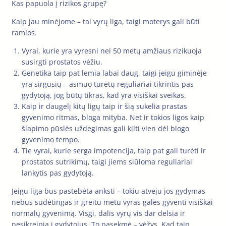
Kas papuola į rizikos grupę?
Kaip jau minėjome – tai vyrų liga, taigi moterys gali būti
ramios.
Vyrai, kurie yra vyresni nei 50 metų amžiaus rizikuoja
susirgti prostatos vėžiu.
Genetika taip pat lemia labai daug, taigi jeigu giminėje
yra sirgusių – asmuo turėtų reguliariai tikrintis pas
gydytoją, jog būtų tikras, kad yra visiškai sveikas.
Kaip ir daugelį kitų ligų taip ir šią sukelia prastas
gyvenimo ritmas, bloga mityba. Net ir tokios ligos kaip
šlapimo pūslės uždegimas gali kilti vien dėl blogo
gyvenimo tempo.
Tie vyrai, kurie serga impotencija, taip pat gali turėti ir
prostatos sutrikimų, taigi jiems siūloma reguliariai
lankytis pas gydytoją.
Jeigu liga bus pastebėta anksti – tokiu atveju jos gydymas
nebus sudėtingas ir greitu metu vyras galės gyventi visiškai
normalų gyvenimą. Visgi, dalis vyrų vis dar delsia ir
nesikreipia į gydytojus. To pasekmė – vėžys. Kad taip