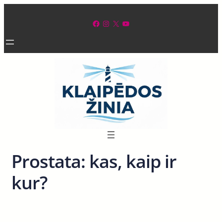
Eiti
prie
Facebook
Instagram
X
YouTube
turinio
Prostata: kas, kaip ir
kur?