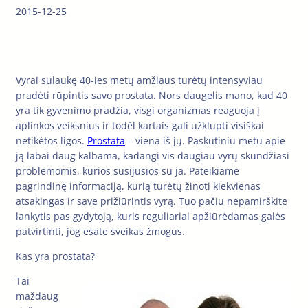
2015-12-25
Vyrai sulaukę 40-ies metų amžiaus turėtų intensyviau
pradėti rūpintis savo prostata. Nors daugelis mano, kad 40
yra tik gyvenimo pradžia, visgi organizmas reaguoja į
aplinkos veiksnius ir todėl kartais gali užklupti visiškai
netikėtos ligos.
Prostata
– viena iš jų. Paskutiniu metu apie
ją labai daug kalbama, kadangi vis daugiau vyrų skundžiasi
problemomis, kurios susijusios su ja. Pateikiame
pagrindinę informaciją, kurią turėtų žinoti kiekvienas
atsakingas ir save prižiūrintis vyrą. Tuo pačiu nepamirškite
lankytis pas gydytoją, kuris reguliariai apžiūrėdamas galės
patvirtinti, jog esate sveikas žmogus.
Kas yra prostata?
Tai
maždaug