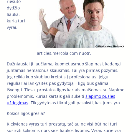
riešuto
dydžio
liauka,
kurią turi
vyrai.
articles.mercola.com nuotr.
Dažniausiai ji jaučiama, kuomet asmuo šlapinasi, kadangi
juntamas nemalonus skausmas. Tai yra pirmas požymis,
jog reikia kuo skubiau kreiptis į profesionalus. Jeigu
reguliariai lankysitės pas gydytoją – ligų bus galima
išvengti. Tiesa, prostatos ligos kartais maišomas su šlapimo
problemomis, kurias kartais gali sukelti
šlapimo pūslės
uždegimas
. Tik gydytojas tikrai gali pasakyti, kas jums yra.
Kokios ligos gresia?
Kiekvienas vyras turi prostatą, tačiau ne visi būtinai turi
susirgti kokiomis nors šios liaukos ligomis. Vyrai, kurie yra